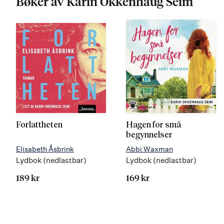
Bøker av Karin Okkenhaug Seim
Forlattheten
Hagen for små
begynnelser
Elisabeth Åsbrink
Abbi Waxman
Lydbok (nedlastbar)
Lydbok (nedlastbar)
189 kr
169 kr