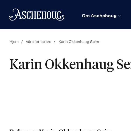
n
Hjem
Om Aschehoug
Hjem
Våre forfattere
Karin Okkenhaug Seim
Karin Okkenhaug S