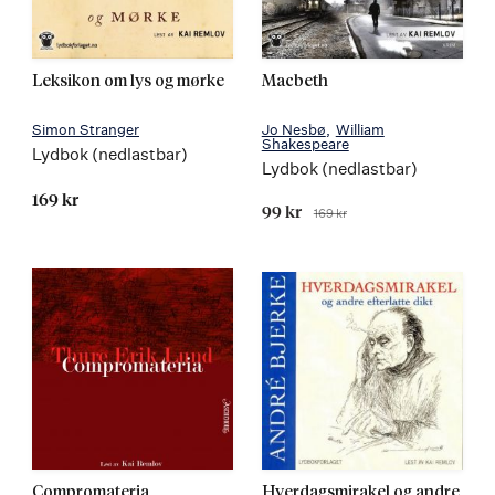
Leksikon om lys og mørke
Macbeth
Simon Stranger
Jo Nesbø
William
Shakespeare
Lydbok (nedlastbar)
Lydbok (nedlastbar)
169 kr
Tilbudspris
99 kr
169 kr
Før
Compromateria
Hverdagsmirakel og andre