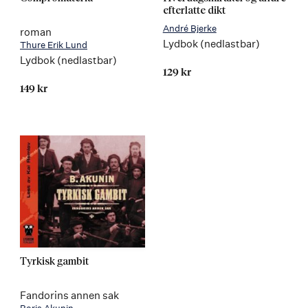
efterlatte dikt
André Bjerke
roman
Lydbok (nedlastbar)
Thure Erik Lund
Lydbok (nedlastbar)
129 kr
149 kr
Tyrkisk gambit
Fandorins annen sak