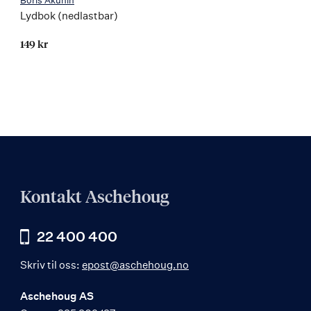
Boris Akunin
Lydbok (nedlastbar)
149 kr
Kontakt Aschehoug
22 400 400
Skriv til oss:
epost@aschehoug.no
Aschehoug AS