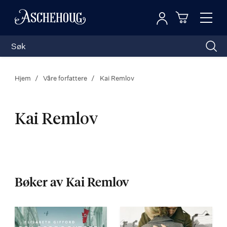
Logg inn
Toggl
n
Handleku
Nav
Hjem
Våre forfattere
Kai Remlov
Kai Remlov
Kai
Remlov
Bøker av Kai Remlov