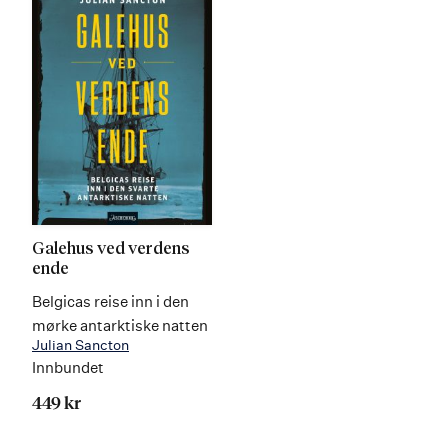
Galehus ved verdens
ende
Belgicas reise inn i den
mørke antarktiske natten
Julian Sancton
Innbundet
449 kr