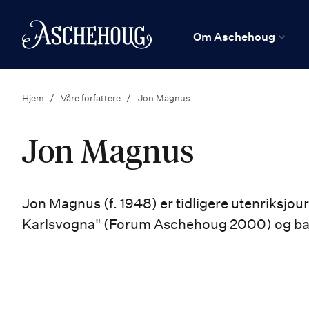
n
Hjem
Om Aschehoug
Hjem
Våre forfattere
Jon Magnus
Jon Magnus
Jon Magnus (f. 1948) er tidligere utenriksjou
Karlsvogna" (Forum Aschehoug 2000) og b