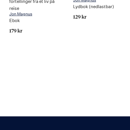
fortellinger fra et liv på
Lydbok (nedlastbar)
reise
Jon Magnus
129 kr
Ebok
179 kr