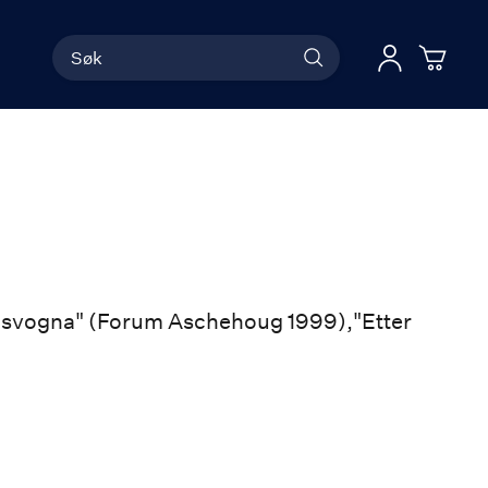
Søk
Han
Logg 
 Karlsvogna" (Forum Aschehoug 1999),"Etter