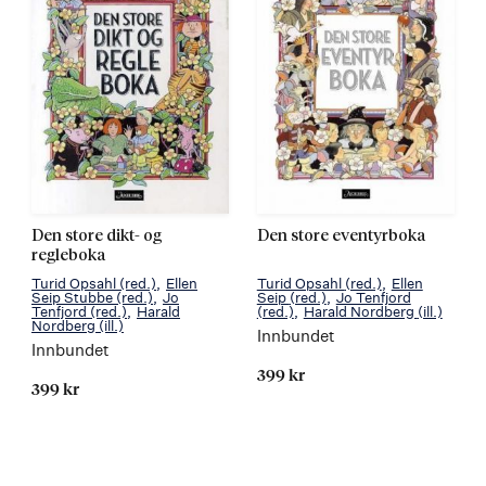
Den store dikt- og
Den store eventyrboka
regleboka
Turid Opsahl
(red.)
Ellen
Turid Opsahl
(red.)
Ellen
Seip Stubbe
(red.)
Jo
Seip
(red.)
Jo Tenfjord
Tenfjord
(red.)
Harald
(red.)
Harald Nordberg
(ill.)
Nordberg
(ill.)
Innbundet
Innbundet
399 kr
399 kr