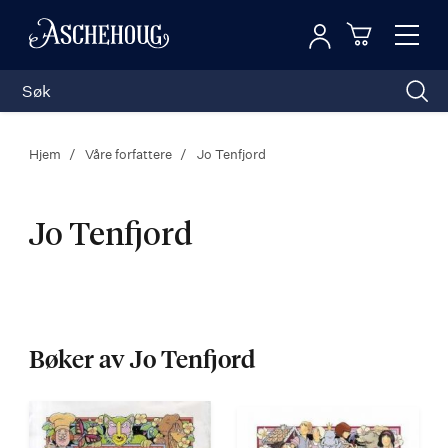
Logg inn
Toggl
n
Handleku
Nav
Hjem
Våre forfattere
Jo Tenfjord
Jo Tenfjord
Jo
Tenfjord
Bøker av Jo Tenfjord