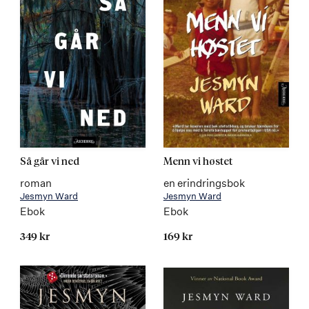
Så går vi ned
Menn vi høstet
roman
en erindringsbok
Jesmyn Ward
Jesmyn Ward
Ebok
Ebok
349 kr
169 kr