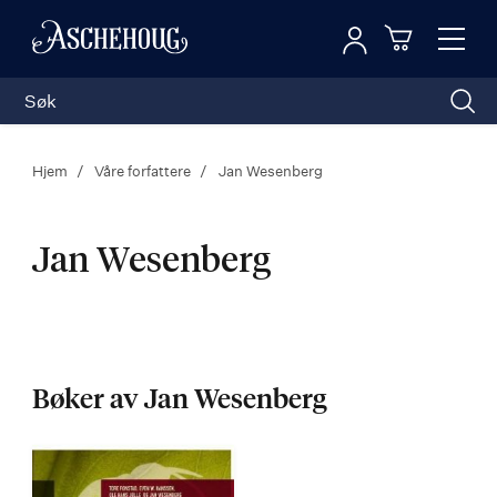
Logg inn
Toggl
n
Handleku
Nav
Hjem
Våre forfattere
Jan Wesenberg
Jan Wesenberg
Jan
Wesenberg
Bøker av Jan Wesenberg