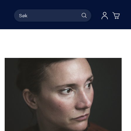
Søk
Han
Logg 