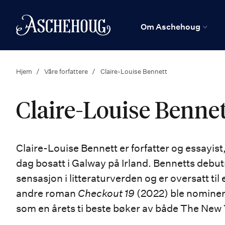
n
Hjem
Om Aschehoug
Hjem
Våre forfattere
Claire-Louise Bennett
Claire-Louise Benne
Claire-Louise Bennett er forfatter og essayist
dag bosatt i Galway på Irland. Bennetts deb
sensasjon i litteraturverden og er oversatt ti
andre roman
Checkout 19
(2022) ble nominert 
som en årets ti beste bøker av både The New