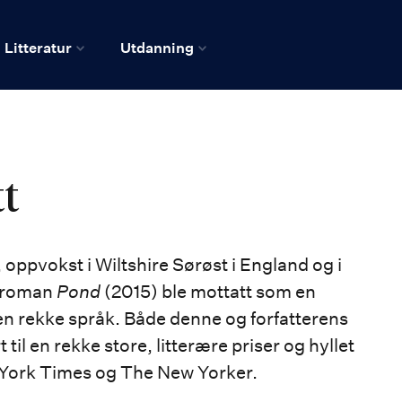
Litteratur
Utdanning
tt
, oppvokst i Wiltshire Sørøst i England og i
utroman
Pond
(2015) ble mottatt som en
l en rekke språk. Både denne og forfatterens
til en rekke store, litterære priser og hyllet
 York Times og The New Yorker.