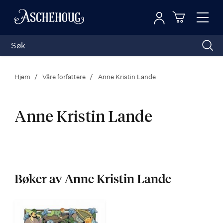
Logg inn
Toggl
n
Handleku
Nav
Hjem
Våre forfattere
Anne Kristin Lande
Anne Kristin Lande
Anne
Kristin
Bøker av Anne Kristin Lande
Lande