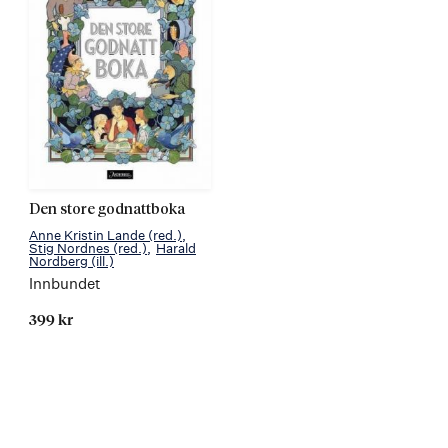
Den store godnattboka
Anne Kristin Lande
(red.)
Stig Nordnes
(red.)
Harald
Nordberg
(ill.)
Innbundet
399 kr