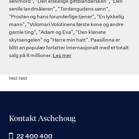
selvmord", "Den elskelige giftblandersken", "Den
senile landmåleren", "Tordengudens sønn",
"Prosten og hans forunderlige tjener", "En lykkelig
mann", "Volomari Volotinens første kone og andre
gamle ting", "Adam og Eva", "Den klønete
skytsengelen" og "Herre min hatt". Paasilinna er
blitt en populær forfatter internasjonalt med et totalt
salg på 8 millioner.
Les mer
test test
Kontakt Aschehoug
22 400 400