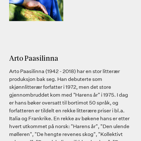
Arto Paasilinna
Arto Paasilinna (1942 - 2018) har en stor litterær
produksjon bak seg. Han debuterte som
skjønnlitterær forfatter i 1972, men det store
gjennombruddet kom med
"
Harens år" i 1975. I dag
er hans bøker oversatt til bortimot 50 språk, og
forfatteren er tildelt en rekke litterære priser i bl.a.
Italia og Frankrike. En rekke av bøkene hans er etter
hvert utkommet på norsk: "Harens år", "Den ulende
mølleren", "De hengte revenes skog", "Kollektivt