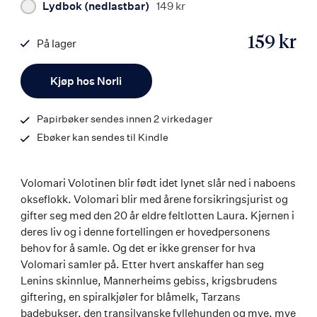
Lydbok (nedlastbar)
149 kr
159 kr
På lager
ISBN
Antall
9788203217623
Kjøp hos Norli
Papirbøker sendes innen 2 virkedager
Ebøker kan sendes til Kindle
Volomari Volotinen blir født idet lynet slår ned i naboens
okseflokk. Volomari blir med årene forsikringsjurist og
gifter seg med den 20 år eldre feltlotten Laura. Kjernen i
deres liv og i denne fortellingen er hovedpersonens
behov for å samle. Og det er ikke grenser for hva
Volomari samler på. Etter hvert anskaffer han seg
Lenins skinnlue, Mannerheims gebiss, krigsbrudens
giftering, en spiralkjøler for blåmelk, Tarzans
badebukser, den transilvanske fyllehunden og mye, mye