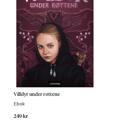
Villdyr under røttene
Ebok
249 kr