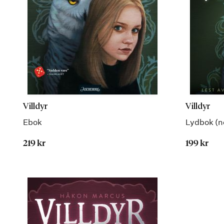
Villdyr
Villdyr
Ebok
Lydbok (n
219 kr
199 kr