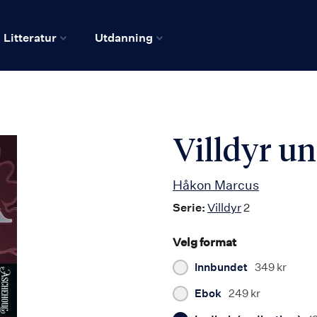
Litteratur
Utdanning
Villdyr un
Håkon Marcus
Serie:
Villdyr
2
Velg format
Innbundet
349 kr
Ebok
249 kr