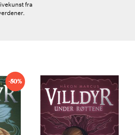
ivekunst fra
iverdener.
-50%