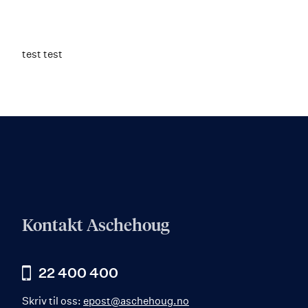
test test
Kontakt Aschehoug
22 400 400
Skriv til oss:
epost@aschehoug.no