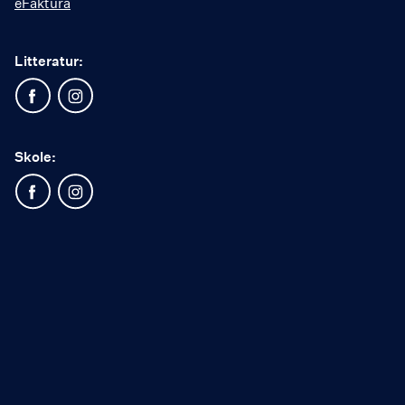
eFaktura
Litteratur:
Skole: