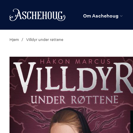
n
Hjem
Om Aschehoug
Hjem
Villdyr under røttene