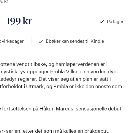
99 kr
199 kr
På lager
ISBN
97882034542
2 virkedager
Ebøker kan sendes til Kindle
rottene vendt tilbake, og hamløperverdenen er i
n mystisk tyv oppdager Embla Villseid en verden dypt
adedyr regjerer. Det viser seg at en plan er satt i
tforholdet i Utmark, og Embla er ikke den eneste som
e fortsettelsen på Håkon Marcus' sensasjonelle debut
dyr-serien, etter det som må kalles en brakdebut.