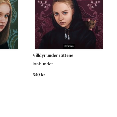
Villdyr under røttene
Innbundet
349 kr