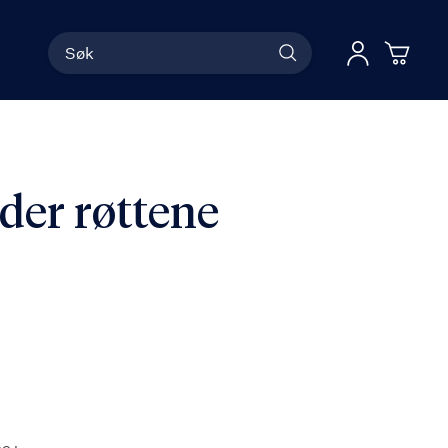
Søk
Han
Logg 
der røttene