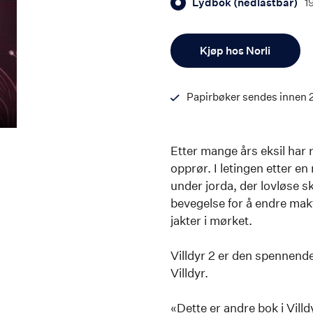
Lydbok (nedlastbar)
1
Antall
Kjøp hos Norli
Papirbøker sendes innen 
Etter mange års eksil har 
opprør. I letingen etter e
under jorda, der lovløse sk
bevegelse for å endre mak
jakter i mørket.
Villdyr 2 er den spennend
Villdyr.
«Dette er andre bok i Vill