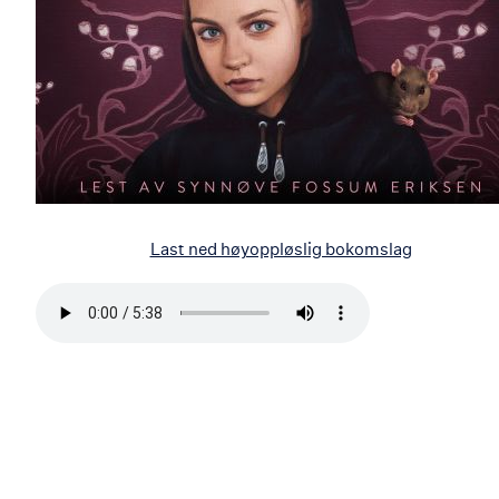
Last ned høyoppløslig bokomslag
Bla
i
boken