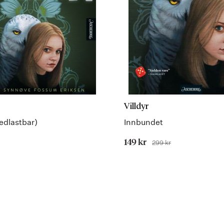
Villdyr
edlastbar)
Innbundet
Tilbudspris
149 kr
299 kr
Før