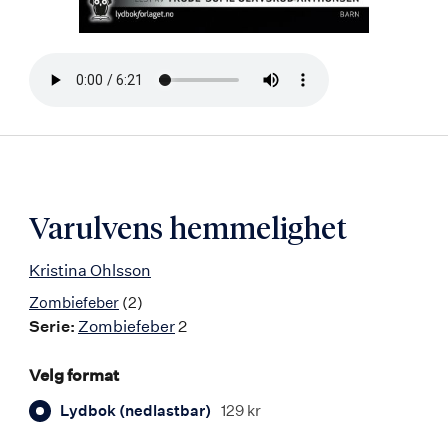
Bla
i
boken
Varulvens hemmelighet
Kristina Ohlsson
Zombiefeber
(2)
Serie:
Zombiefeber
2
Velg format
Lydbok (nedlastbar)
129 kr