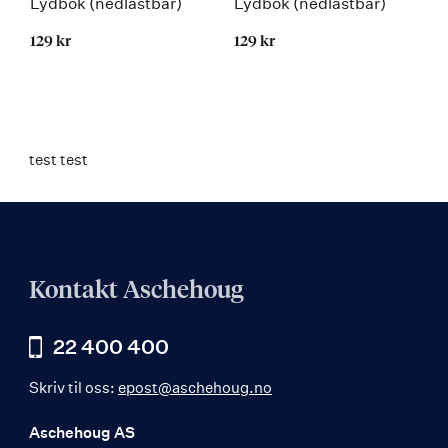
Lydbok (nedlastbar)
Lydbok (nedlastbar)
129 kr
129 kr
test test
Kontakt Aschehoug
22 400 400
Skriv til oss:
epost@aschehoug.no
Aschehoug AS