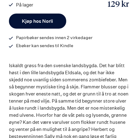
129 kr
På lager
ISBN
Antall
9788242166890
Kjøp hos Norli
Papirbøker sendes innen 2 virkedager
Ebøker kan sendes til Kindle
Iskaldt grøss fra den svenske landsbygda. Det har blitt
høst i den lille landsbygda Eldsala, og det har ikke
skjedd noe uvanlig siden sommerens zombiefeber. Men
så begynner mystiske ting å skje. Flammer blusser opp i
skogen hver eneste natt, og det er grunn til å tro at noen
tenner på med vilje. På samme tid begynner store ulver
å luske rundt i landsbygda. Men det er noe mistenkelig
med ulvene. Hvorfor har de våt pels og lysende, grønne
øyne? Kan det være varulver som flokker rundt husene
og venter på en mulighet til å angripe? Herbert og
bestevenninnen Sally må nok en gang løse et farlig