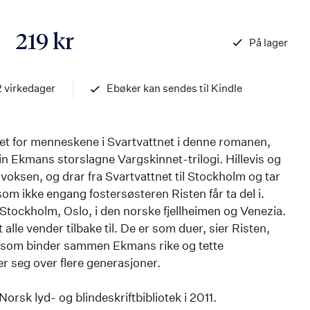
219 kr
På lager
ISBN
97882033984
2 virkedager
Ebøker kan sendes til Kindle
vet for menneskene i Svartvattnet i denne romanen,
n Ekmans storslagne Vargskinnet-trilogi. Hillevis og
 voksen, og drar fra Svartvattnet til Stockholm og tar
m ikke engang fostersøsteren Risten får ta del i.
i Stockholm, Oslo, i den norske fjellheimen og Venezia.
alle vender tilbake til. De er som duer, sier Risten,
en som binder sammen Ekmans rike og tette
 seg over flere generasjoner.
orsk lyd- og blindeskriftbibliotek i 2011.