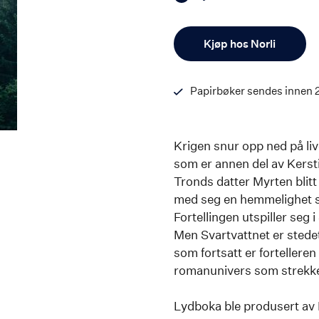
Antall
Kjøp hos Norli
Papirbøker sendes innen 
Krigen snur opp ned på li
som er annen del av Kersti
Tronds datter Myrten blitt
med seg en hemmelighet so
Fortellingen utspiller seg 
Men Svartvattnet er stedet 
som fortsatt er forteller
romanunivers som strekker
Lydboka ble produsert av N