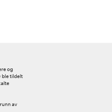
ere og
le tildelt
alte
grunn av