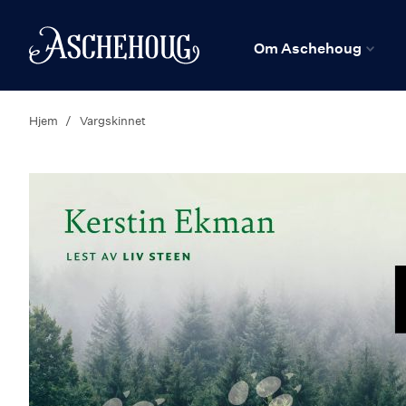
n
Hjem
Om Aschehoug
Hjem
Vargskinnet