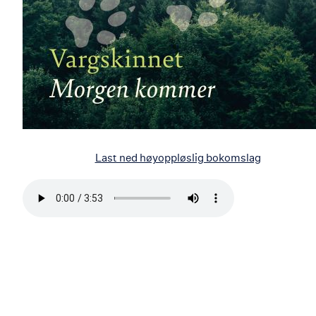
Last ned høyoppløslig bokomslag
Bla
i
boken