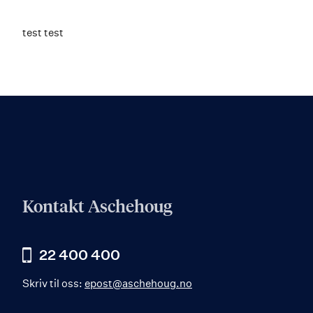
test test
Kontakt Aschehoug
22 400 400
Skriv til oss:
epost@aschehoug.no