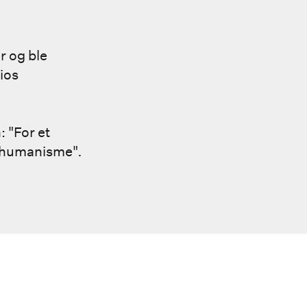
r og ble
ios
 "For et
n humanisme"
.