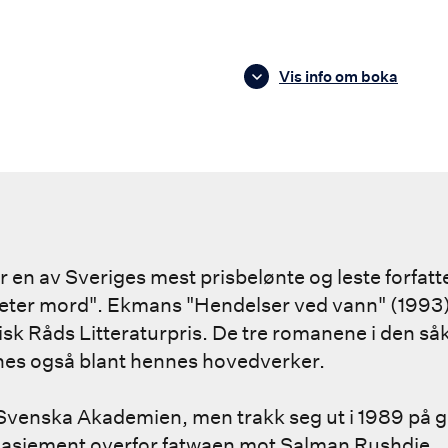
Vis info om boka
 en av Sveriges mest prisbelønte og leste forfatt
ter mord". Ekmans "Hendelser ved vann" (1993) b
k Råds Litteraturpris. De tre romanene i den såk
gnes også blant hennes hovedverker.
i Svenska Akademien, men trakk seg ut i 1989 på 
sjement overfor fatwaen mot Salman Rushdie.