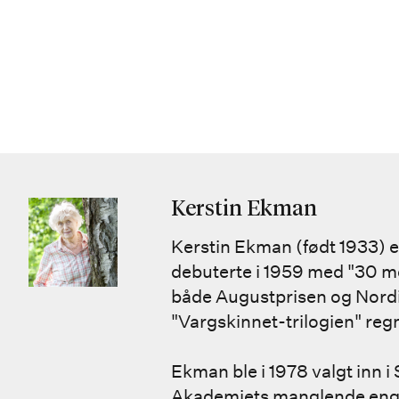
Kerstin Ekman
Kerstin Ekman (født 1933) er
debuterte i 1959 med "30 me
både Augustprisen og Nordis
"Vargskinnet-trilogien" re
Ekman ble i 1978 valgt inn 
Akademiets manglende enga