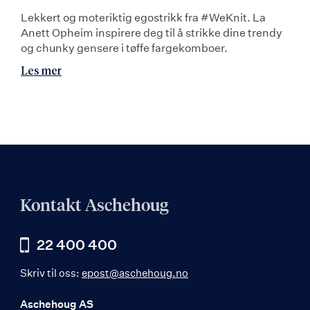
Lekkert og moteriktig egostrikk fra #WeKnit. La
Anett Opheim inspirere deg til å strikke dine trendy
og chunky gensere i tøffe fargekomboer.
Les mer
Kontakt Aschehoug
22 400 400
Skriv til oss:
epost@aschehoug.no
Aschehoug AS