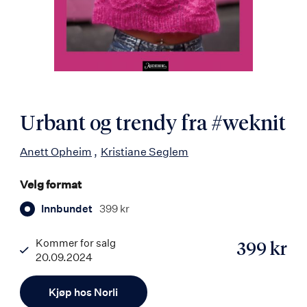
Urbant og trendy fra #weknit
Anett Opheim
Kristiane Seglem
Velg format
Innbundet
399 kr
Kommer for salg
399 kr
20.09.2024
ISBN
Antall
9788203453915
Kjøp hos Norli