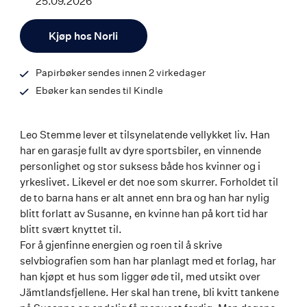
25.09.2026
ISBN
Antall
9788203462177
Kjøp hos Norli
Papirbøker sendes innen 2 virkedager
Ebøker kan sendes til Kindle
Leo Stemme lever et tilsynelatende vellykket liv. Han
har en garasje fullt av dyre sportsbiler, en vinnende
personlighet og stor suksess både hos kvinner og i
yrkeslivet. Likevel er det noe som skurrer. Forholdet til
de to barna hans er alt annet enn bra og han har nylig
blitt forlatt av Susanne, en kvinne han på kort tid har
blitt svært knyttet til.
For å gjenfinne energien og roen til å skrive
selvbiografien som han har planlagt med et forlag, har
han kjøpt et hus som ligger øde til, med utsikt over
Jämtlandsfjellene. Her skal han trene, bli kvitt tankene