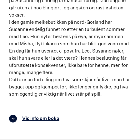
på Susanne og endelig få manuset ferdig. Men dagene
går uten at noe blir gjort, og angsten og rastløsheten
vokser.
I den gamle melkebutikken på nord-Gotland har
Susanne endelig funnet ro etter en turbulent sommer
med Leo. Hun nyter høstens på øya, er mye sammen
med Misha, flyttekaren som hun har blitt god venn med.
En dag får hun uventet e-post fra Leo. Susanne nøler,
skal hun svare eller la det være? Hennes beslutning får
uforutsette konsekvenser, ikke bare for henne, men for
mange, mange flere.
Dette er en fortelling om hva som skjer når livet man har
bygget opp og kjempet for, ikke lenger gir lykke, og hva
som egentlig er viktig når livet står på spill.
Vis info om boka