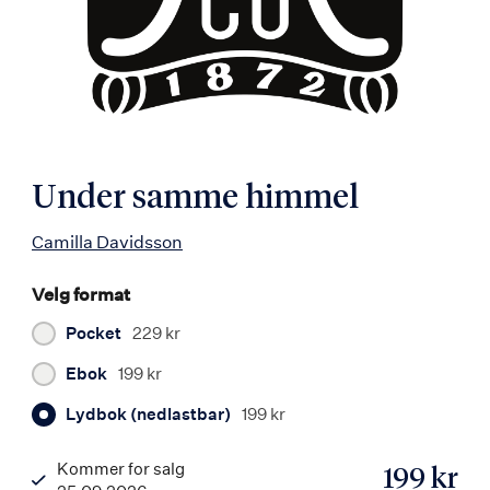
Under samme himmel
Camilla Davidsson
Velg format
Pocket
229 kr
Ebok
199 kr
Lydbok (nedlastbar)
199 kr
Kommer for salg
199 kr