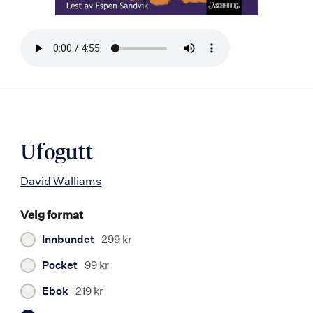
Bla
i
boken
Ufogutt
David Walliams
Velg format
Innbundet
299 kr
Pocket
99 kr
Ebok
219 kr