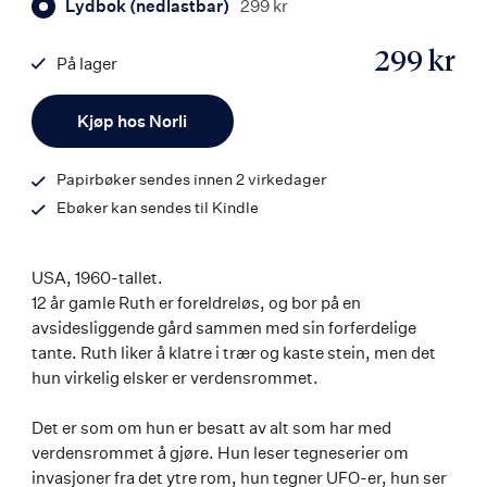
Lydbok (nedlastbar)
299 kr
299 kr
På lager
ISBN
Antall
9788203398926
Kjøp hos Norli
Papirbøker sendes innen 2 virkedager
Ebøker kan sendes til Kindle
USA, 1960-tallet.
12 år gamle Ruth er foreldreløs, og bor på en
avsidesliggende gård sammen med sin forferdelige
tante. Ruth liker å klatre i trær og kaste stein, men det
hun virkelig elsker er verdensrommet.
Det er som om hun er besatt av alt som har med
verdensrommet å gjøre. Hun leser tegneserier om
invasjoner fra det ytre rom, hun tegner UFO-er, hun ser