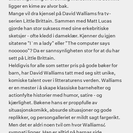
ligger en kime av alvor bak.
Mange vil dra kjensel på David Walliams fra tv-
serien Little Brittain. Sammen med Matt Lucas
gjorde han stor suksess med sine erkebritiske
sketsjer - ofte kledd i dameklær. Kjenner du igjen
sitatene "I`m a lady" eller "The computer says
noooooo"? Da er sannsynligheten stor for at du har
sett på Little Brittain.
Heldigvis for alle som setter pris på gode bøker for
barn, har David Walliams tatt med seg sitt unike,
komiske talent over i litteraturens verden. Walliams
er en mester i å skape klassiske barnehelter og
actionfylte historier med humor, satire - og
kjærlighet. Bøkene hans er proppfulle av
situasjonskomikk, absurde situasjoner og gode
replikker, og persongalleriet er mildt sagt fargerikt.
Men det er aldri noen tvil om hvor Walliams¿
sympati ligger. Han er alltid på barnas side.