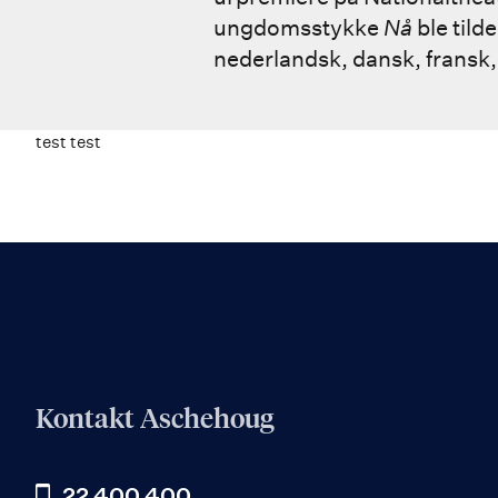
ungdomsstykke
Nå
ble tild
nederlandsk, dansk, fransk, 
test test
Kontakt Aschehoug
22 400 400