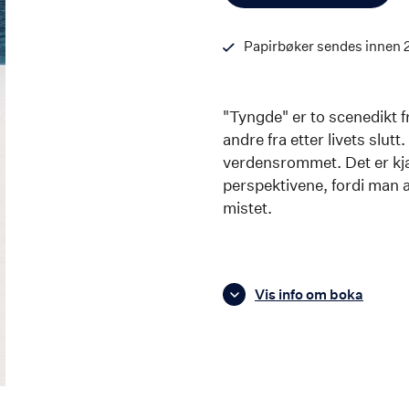
Papirbøker sendes innen 
"Tyngde" er to scenedikt fr
andre fra etter livets slutt
verdensrommet. Det er kjær
perspektivene, fordi man al
mistet.
Vis info om boka