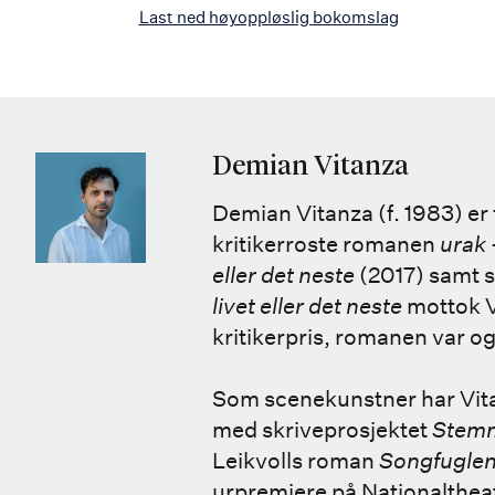
Last ned høyoppløslig bokomslag
Demian Vitanza
Demian Vitanza (f. 1983) er
kritikerroste romanen
urak
eller det neste
(2017) samt 
livet eller det neste
mottok V
kritikerpris, romanen var og
Som scenekunstner har Vit
med skriveprosjektet
Stemm
Leikvolls roman
Songfugle
urpremiere på Nationalthea