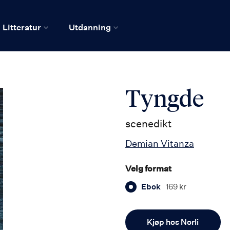
Litteratur
Utdanning
Tyngde
scenedikt
Demian Vitanza
Velg format
Ebok
169 kr
Antall
Kjøp hos Norli