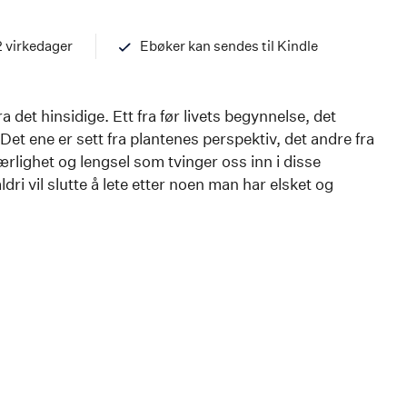
ISBN
97882033639
2 virkedager
Ebøker kan sendes til Kindle
a det hinsidige. Ett fra før livets begynnelse, det
. Det ene er sett fra plantenes perspektiv, det andre fra
lighet og lengsel som tvinger oss inn i disse
dri vil slutte å lete etter noen man har elsket og