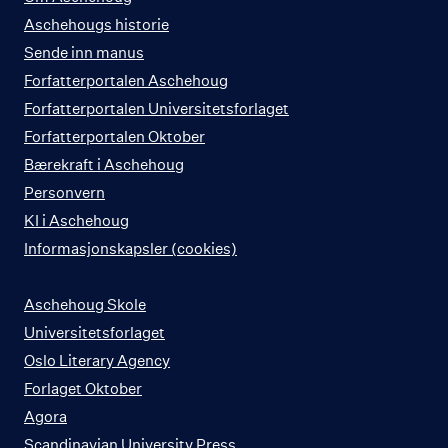
Aschehougs historie
Sende inn manus
Forfatterportalen Aschehoug
Forfatterportalen Universitetsforlaget
Forfatterportalen Oktober
Bærekraft i Aschehoug
Personvern
KI i Aschehoug
Informasjonskapsler (cookies)
Aschehoug Skole
Universitetsforlaget
Oslo Literary Agency
Forlaget Oktober
Agora
Scandinavian University Press