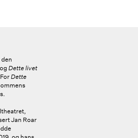
d den
 og
Dette livet
 For
Dette
gdommens
s.
theatret,
sert Jan Roar
dde
2019, og hans