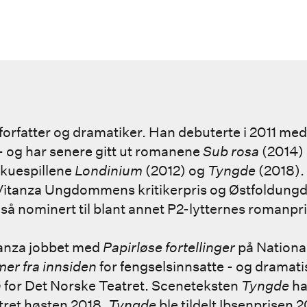
 forfatter og dramatiker. Han debuterte i 2011 me
- og har senere gitt ut romanene
Sub rosa
(2014)
skuespillene
Londinium
(2012) og
Tyngde
(2018).
itanza Ungdommens kritikerpris og Østfoldun
så nominert til blant annet P2-lytternes romanpri
anza jobbet med
Papirløse fortellinger
på National
er fra innsiden
for fengselsinnsatte - og dramati
n
for Det Norske Teatret. Sceneteksten
Tyngde
ha
tret høsten 2018.
Tyngde
ble tildelt Ibsenprisen 