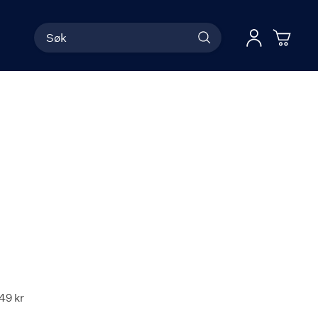
Søk
Han
Logg 
49 kr