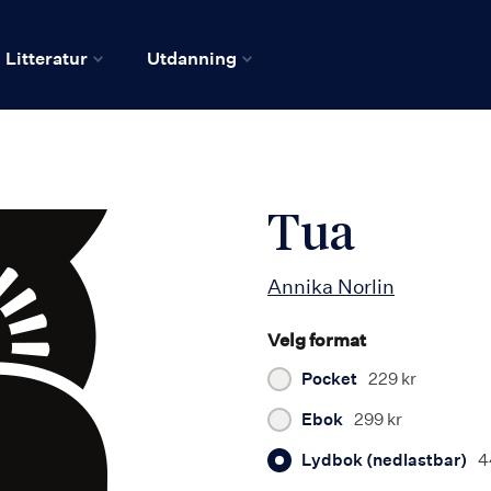
Litteratur
Utdanning
Tua
Annika Norlin
Velg format
Pocket
229 kr
Ebok
299 kr
Lydbok (nedlastbar)
4