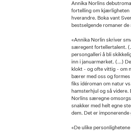
Annika Norlins debutroma
fortelling om kjærlighete
hverandre. Boka vant Sve
bestselgende romaner de s
«Annika Norlin skriver sma
særegent fortellertalent. (
persongalleri å bli skikkel
inn i januarmørket. (...) 
klokt - og ofte vittig - o
bærer med oss og formes av
fiks idéroman om natur vs. 
hamsterhjul og så videre. D
Norlins særegne omsorgsev
snakker med helt egne ste
dem. Det er imponerende g
«De ulike personligheten