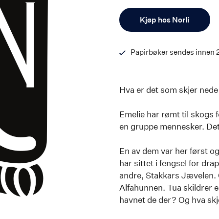
Antall
Kjøp hos Norli
Papirbøker sendes innen 
Hva er det som skjer nede
Emelie har rømt til skogs f
en gruppe mennesker. Det
En av dem var her først og
har sittet i fengsel for dra
andre, Stakkars Jævelen. O
Alfahunnen. Tua skildrer
havnet de der? Og hva skj