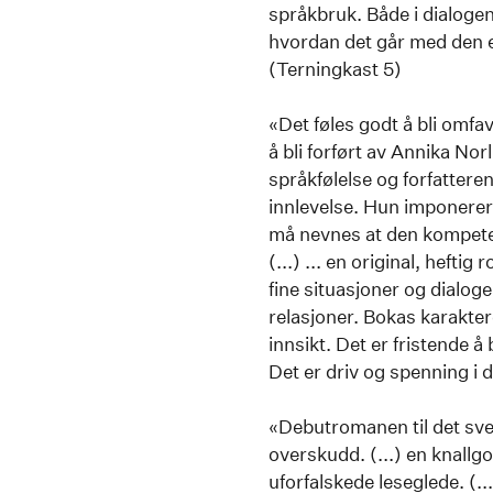
språkbruk. Både i dialogene
hvordan det går med den e
(Terningkast 5)
«Det føles godt å bli omfav
å bli forført av Annika Norl
språkfølelse og forfattere
innlevelse. Hun imponerer 
må nevnes at den kompeten
(...) ... en original, heft
fine situasjoner og dialog
relasjoner. Bokas karakte
innsikt. Det er fristende 
Det er driv og spenning i 
«Debutromanen til det sven
overskudd. (...) en knal
uforfalskede leseglede. (.