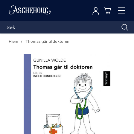
Logg inn
Toggl
n
Handleku
Nav
Hjem
Thomas går til doktoren