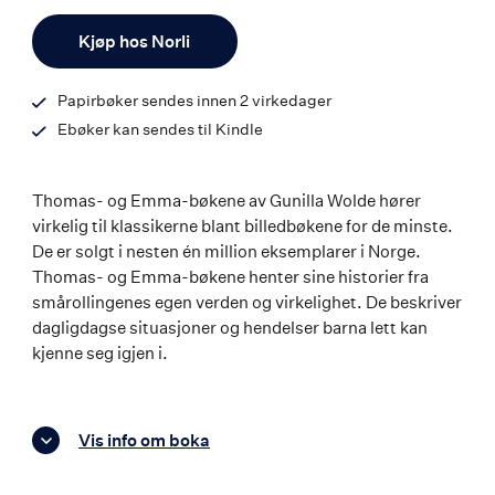
ISBN
Antall
9788203377143
Kjøp hos Norli
Papirbøker sendes innen 2 virkedager
Ebøker kan sendes til Kindle
Thomas- og Emma-bøkene av Gunilla Wolde hører
virkelig til klassikerne blant billedbøkene for de minste.
De er solgt i nesten én million eksemplarer i Norge.
Thomas- og Emma-bøkene henter sine historier fra
smårollingenes egen verden og virkelighet. De beskriver
dagligdagse situasjoner og hendelser barna lett kan
kjenne seg igjen i.
Vis info om boka