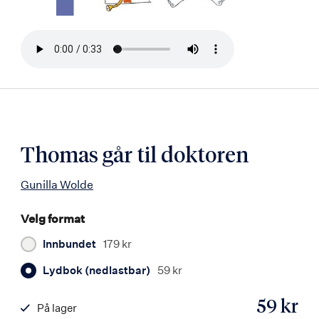
Bla
i
boken
Thomas går til doktoren
Gunilla Wolde
Velg format
Innbundet
179 kr
Lydbok (nedlastbar)
59 kr
59 kr
På lager