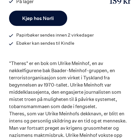
159 kr
På lager
ISBN
Antall
9788203219719
Kjøp hos Norli
Papirbøker sendes innen 2 virkedager
Ebøker kan sendes til Kindle
"Theres" er en bok om Ulrike Meinhof, en av
nøkkelfigurene bak Baader-Meinhof-gruppen, en
terroristorganisasjon som virket i Tyskland fra
begynnelsen av 1970-tallet. Ulrike Meinhoft var
middelklassejenta, den engasjerte journalisten som
mistet troen på muligheten til å påvirke systemet,
tobarnsmammaen som døde i fengselet.
Theres, som var Ulrike Meinhofs dekknavn, er blitt en
intens og personlig skildring av en tid og et menneske.
Man var fortsatt preget av krigens grusomheter og
nazismens maktmisbruk. Ulrike Meinhof vokste opp