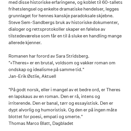
med disse historiske erfaringene, og koblet til 60-tallets
frihetslengsel og enkelte dramatiske hendelser, legges
grunnlaget for hennes kanskje paradoksale skjebne.
Steve Sem-Sandbergs bruk av historiske dokumenter,
dialoger og rettsprotokoller skaper en følelse av
tilstedeværelse som får en til å sluke en handling mange
allerede kjenner.
Romanen har forord av Sara Stridsberg.
"«Theres» er en brutal, voldsom og vakker roman om
ondskap og idealisme på samme tid."
Jan-Erik Østlie, Aktuell
"På godt norsk, eller i mangel av et bedre ord, er Theres
en lapskaus av en roman. Den er rå, intens og
irriterende. Den er banal, tørr og essayistisk. Den er
dypt alvorlig og humoristisk. Og den er på ingen måte
blottet for poesi, empati og smerte."
Thomas Marco Blatt, Dagbladet