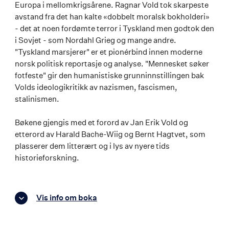
Europa i mellomkrigsårene. Ragnar Vold tok skarpeste
avstand fra det han kalte «dobbelt moralsk bokholderi»
- det at noen fordømte terror i Tyskland men godtok den
i Sovjet - som Nordahl Grieg og mange andre.
"Tyskland marsjerer" er et pionérbind innen moderne
norsk politisk reportasje og analyse. "Mennesket søker
fotfeste" gir den humanistiske grunninnstillingen bak
Volds ideologikritikk av nazismen, fascismen,
stalinismen.
Bøkene gjengis med et forord av Jan Erik Vold og
etterord av Harald Bache-Wiig og Bernt Hagtvet, som
plasserer dem litterært og i lys av nyere tids
historieforskning.
Vis info om boka