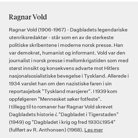
Ragnar Vold
Ragnar Vold (1906-1967) - Dagbladets legendariske
utenriksredaktør - står som en av de sterkeste
politiske skribentene i moderne norsk presse. Han
var demokrat, humanist og informant. Vold var den
journalist i norsk presse i mellomkrigstiden som med
størst innsikt og konsekvens advarte mot Hitlers
nasjonalsosialistiske bevegelse i Tyskland. Allerede i
1934 varslet han om den nazistiske faren i sin
reportasjebok "Tyskland marsjerer". I 1939 kom
oppfølgeren "Mennesket søker fotfeste".
I tillegg til to romaner har Ragnar Vold skrevet
Dagbladets historie ¿ "Dagbladet i Tigerstaden"
(1949) og "Dagbladet i krig og fred 1930¿1954"
(fullført av R. Anthonsen) (1968).
Les mer