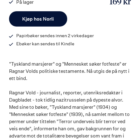
169 kr
På lager
ISBN
Antall
9788203295430
Kjøp hos Norli
Papirbøker sendes innen 2 virkedager
Ebøker kan sendes til Kindle
"Tyskland marsjerer" og "Mennesket søker fotfeste" er
Ragnar Volds politiske testamente. Nå utgis de på nytt i
ett bind.
Ragnar Vold - journalist, reporter, utenriksredaktør i
Dagbladet - tok tidlig nazitrusselen på dypeste alvor.
Med sine to bøker, "Tyskland marsjerer" (1934) og
"Mennesket søker fotfeste" (1939), nå samlet mellom to
permer under tittelen "Terror underveis blir terror ved
veis ende", informerte han om, gav bakgrunnen for og
advarte mot de totalitære bevegelser som vant fram i