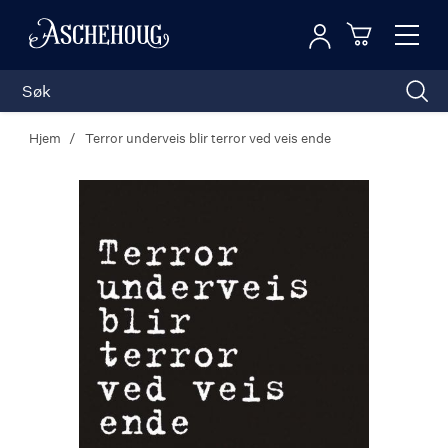
Logg inn
Toggl
n
Handleku
Nav
Hjem
Terror underveis blir terror ved veis ende