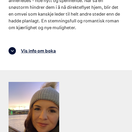
annerledes - noe nytt og spennende. Når så en
snøstorm hindrer dem i å nå direkteflyet hjem, blir det
en omvei som kanskje leder til helt andre steder enn de
hadde planlagt. En stemningsfull og romantisk roman
om kjærlighet og nye muligheter.
Vis info om boka