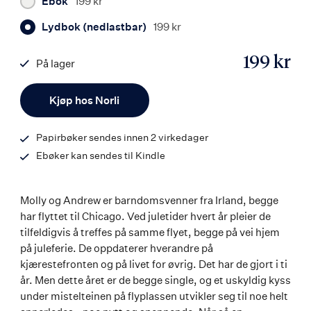
Ebok
199 kr
Lydbok (nedlastbar)
199 kr
199 kr
På lager
ISBN
Antall
9788203458231
Kjøp hos Norli
Papirbøker sendes innen 2 virkedager
Ebøker kan sendes til Kindle
Molly og Andrew er barndomsvenner fra Irland, begge
har flyttet til Chicago. Ved juletider hvert år pleier de
tilfeldigvis å treffes på samme flyet, begge på vei hjem
på juleferie. De oppdaterer hverandre på
kjærestefronten og på livet for øvrig. Det har de gjort i ti
år. Men dette året er de begge single, og et uskyldig kyss
under mistelteinen på flyplassen utvikler seg til noe helt