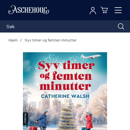
Logg inn
Toggl
n
Handleku
Nav
Hjem
Syv timer og femten minutter