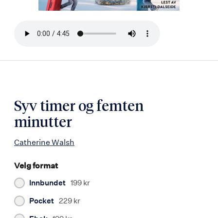
Bla
i
boken
Syv timer og femten
minutter
Catherine Walsh
Velg format
Innbundet
199 kr
Pocket
229 kr