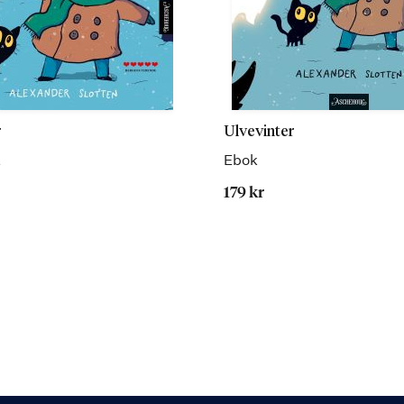
r
Ulvevinter
t
Ebok
179 kr