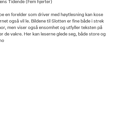
ens Tidende (Fem hjerter)
noe en forelder som driver med høytlesning kan kose
t også vil le. Bildene til Slotten er fine både i strek
r, men viser også ensomhet og utfyller teksten på
r de vakre. Her kan leserne glede seg, både store og
no