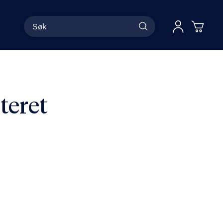
Søk
Han
Logg 
teret