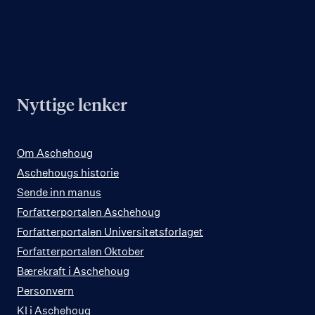
Nyttige lenker
Om Aschehoug
Aschehougs historie
Sende inn manus
Forfatterportalen Aschehoug
Forfatterportalen Universitetsforlaget
Forfatterportalen Oktober
Bærekraft i Aschehoug
Personvern
KI i Aschehoug