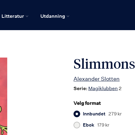
Litteratur
Utdanning
Slimmons
Alexander Slotten
Serie:
Magiklubben
2
Velg format
Innbundet
279 kr
Ebok
179 kr