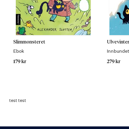
Slimmonsteret
Ulvevinte
Ebok
Innbunde
179 kr
279 kr
test test