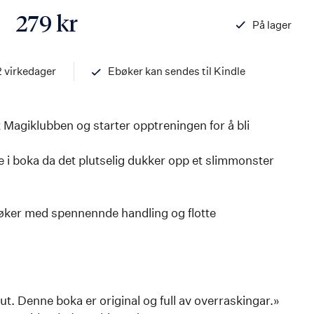
279 kr
På lager
ISBN
97882034603
2 virkedager
Ebøker kan sendes til Kindle
 Magiklubben og starter opptreningen for å bli
ne i boka da det plutselig dukker opp et slimmonster
bøker med spennennde handling og flotte
. Denne boka er original og full av overraskingar.»