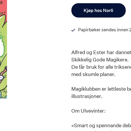
Antall
Kjøp hos Norli
Papirbøker sendes innen 
Alfred og Ester har dannet
Skikkelig Gode Magikere.
De får bruk for alle trikse
med skumle planer.
Magiklubben er lettleste 
illustrasjoner.
Om Ulvevinter:
«Smart og spennande debut