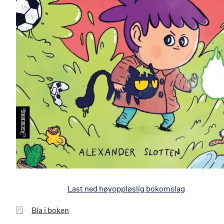
Last ned høyoppløslig bokomslag
Bla
Bla i boken
i