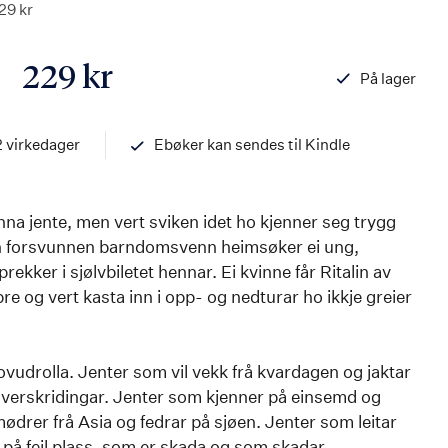
29 kr
229 kr
På lager
ISBN
97882034533
2 virkedager
Ebøker kan sendes til Kindle
 anna jente, men vert sviken idet ho kjenner seg trygg
Ein forsvunnen barndomsvenn heimsøker ei ung,
prekker i sjølvbiletet hennar. Ei kvinne får Ritalin av
re og vert kasta inn i opp- og nedturar ho ikkje greier
hovudrolla. Jenter som vil vekk frå kvardagen og jaktar
verskridingar. Jenter som kjenner på einsemd og
drer frå Asia og fedrar på sjøen. Jenter som leitar
 på feil plass, som er skada og som skadar.