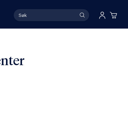
Søk
Han
Logg 
nter