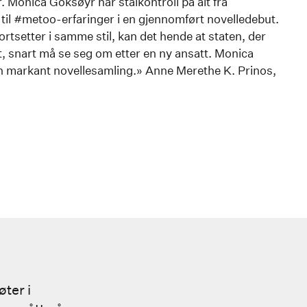
 Monica Goksøyr har stålkontroll på alt fra
il #metoo-erfaringer i en gjennomført novelledebut.
rtsetter i samme stil, kan det hende at staten, der
t, snart må se seg om etter en ny ansatt. Monica
 markant novellesamling.» Anne Merethe K. Prinos,
ter i