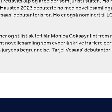
i rettsvitskap og arbeider som jurist i staten. Ho 
. Hausten 2023 debuterte ho med novellesamling
esaas' debutantpris for. Ho er også nominert til L
r og stilistisk teft får Monica Goksøyr fint frem 
nt novellesamling som evner å skrive fra flere pe
ra juryens begrunnelse, Tarjei Vesaas' debutantpr