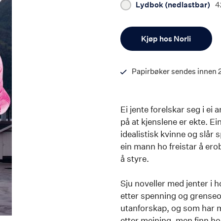
Lydbok (nedlastbar)
4
Antall
Kjøp hos Norli
Papirbøker sendes innen 
Ei jente forelskar seg i ei
på at kjenslene er ekte. 
idealistisk kvinne og slår s
ein mann ho freistar å erob
å styre.
Sju noveller med jenter i 
etter spenning og grenseo
utanforskap, og som har mø
etter meining, men finn ho