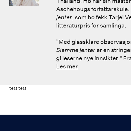
Thailand. Ho har ein master 
Aschehougs forfattarskule
jenter
, som ho fekk Tarjei V
litteraturpris for samlinga.
"Med glassklare observasjone
Slemme jenter
er en stringe
gi leserne nye innsikter." F
Les mer
test test