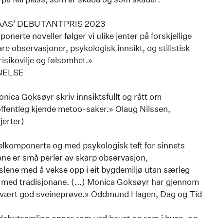
AAS' DEBUTANTPRIS 2023
erte noveller følger vi ulike jenter på forskjellige
lare observasjoner, psykologisk innsikt, og stilistisk
risikovilje og følsomhet.»
NELSE
onica Goksøyr skriv innsiktsfullt og rått om
offentleg kjende metoo-saker.» Olaug Nilssen,
jerter)
velkomponerte og med psykologisk teft for sinnets
llene er små perler av skarp observasjon,
lene med å vekse opp i eit bygdemiljø utan særleg
t med tradisjonane. (...) Monica Goksøyr har gjennom
 svært god sveineprøve.» Oddmund Hagen, Dag og Tid