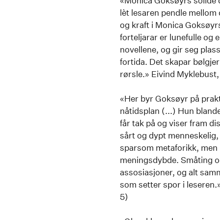
«Monica Goksøyrs solide 
lèt lesaren pendle mellom 
og kraft i Monica Goksøyr
forteljarar er lunefulle og
novellene, og gir seg plass
fortida. Det skapar bølgjer 
rørsle.» Eivind Myklebus
«Her byr Goksøyr på prak
nåtidsplan (...) Hun bland
får tak på og viser fram d
sårt og dypt menneskelig, 
sparsom metaforikk, men 
meningsdybde. Småting og
assosiasjoner, og alt samm
som setter spor i leseren
5)