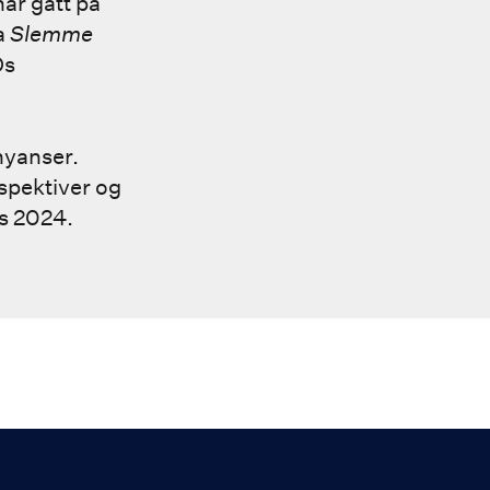
har gått på
a
Slemme
Os
nyanser.
rspektiver og
is 2024.