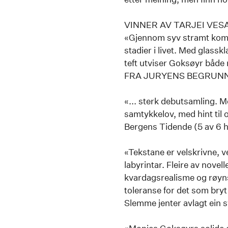
VINNER AV TARJEI VES
«Gjennom syv stramt kompon
stadier i livet. Med glassk
teft utviser Goksøyr både 
FRA JURYENS BEGRUN
«... sterk debutsamling. M
samtykkelov, med hint til 
Bergens Tidende (5 av 6 h
«Tekstane er velskrivne, 
labyrintar. Fleire av nove
kvardagsrealisme og røyns
toleranse for det som bry
Slemme jenter avlagt ein