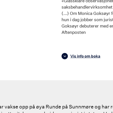
«Glassklare observasjoner.
saksbehandlervirksomhet t
(...) Om Monica Goksøyr fo
hun i dag jobber som juris
Goksøyr debuterer med en
Aftenposten
Vis info om boka
ar vakse opp på øya Runde på Sunnmøre og har rø