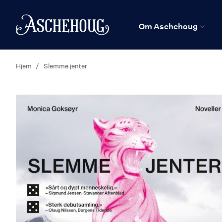
n
Hjem
Om Aschehoug
Hjem
Slemme jenter