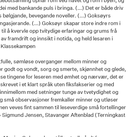
debutsamling opnar rom ved havet og rom i byen, og
dei med bankande puls i bringa. (...) Det er både driv
s bølgjande, bevegande noveller. (...) Goksøyrs
 engasjerande. (...) Goksøyr skapar store indre rom i
 til å kvervle opp tvitydige erfaringar og grums frå
av framdrift og innsikt i notida, og held lesaren i
t, Klassekampen
tfulle, sømløse overganger mellom minner og
er godt og vondt, sorg og smerte, skjønnhet og glede,
isse tingene for leseren med ømhet og nærvær, det er
skrevet i et klart språk uten fiksfakserier og med
innimellom med setninger tunge av tvetydighet og
 små observasjoner fremkaller minner og utløser
en veves fint sammen til leseverdige små fortellinger
.» Sigmund Jensen, Stavanger Aftenblad (Terningkast