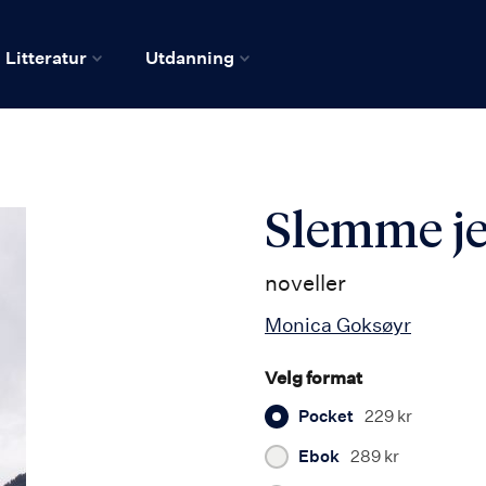
Litteratur
Utdanning
Slemme je
noveller
Monica Goksøyr
Velg format
Pocket
229 kr
Ebok
289 kr