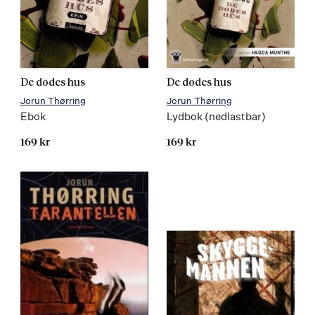
Sidetall
Les
De dødes hus
De dødes hus
hentet
mer
Jorun Thørring
Jorun Thørring
fra
Ebok
Lydbok (nedlastbar)
trykt
169 kr
169 kr
utgave
Kommer
Les
mer