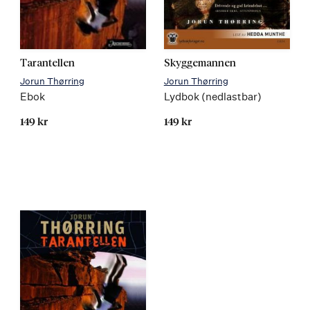
Les
Les
Tarantellen
Skyggemannen
mer
mer
Jorun Thørring
Jorun Thørring
Ebok
Lydbok (nedlastbar)
149 kr
149 kr
Kommer
Kommer