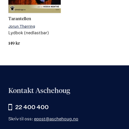
Les
Tarantellen
mer
Jorun Thørring
Lydbok (nedlastbar)
149 kr
Kontakt Aschehoug
22 400 400
Skriv til oss:
epost@aschehoug.no