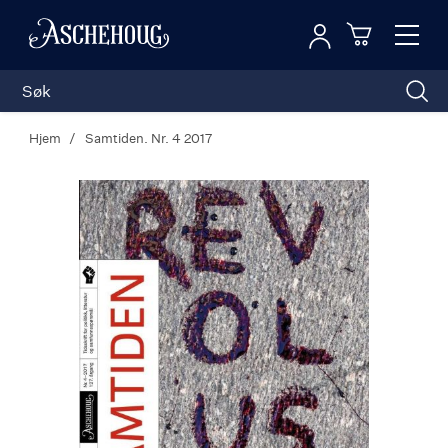
Logg inn
Toggl
n
Handleku
Nav
Hjem
Samtiden. Nr. 4 2017