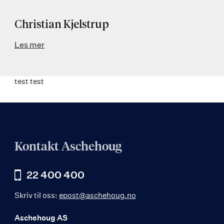
Christian Kjelstrup
Les mer
test test
Kontakt Aschehoug
22 400 400
Skriv til oss:
epost@aschehoug.no
Aschehoug AS