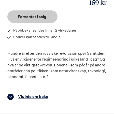
159 kr
ISBN
9788203284120
Forventet i salg
Papirbøker sendes innen 2 virkedager
Ebøker kan sendes til Kindle
Hundre år etter den russiske revolusjon spør Samtiden:
Hva er vilkårene for regimeendring i ulike land i dag? Og
hva er de viktigste «revolusjonene» som pågår på andre
områder enn politikken, som naturvitenskap, teknologi,
økonomi, filosofi, etc.?
Vis info om boka