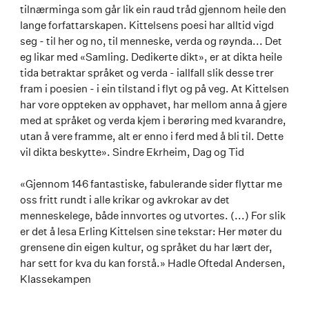
tilnærminga som går lik ein raud tråd gjennom heile den
lange forfattarskapen. Kittelsens poesi har alltid vigd
seg - til her og no, til menneske, verda og røynda... Det
eg likar med «Samling. Dedikerte dikt», er at dikta heile
tida betraktar språket og verda - iallfall slik desse trer
fram i poesien - i ein tilstand i flyt og på veg. At Kittelsen
har vore oppteken av opphavet, har mellom anna å gjere
med at språket og verda kjem i berøring med kvarandre,
utan å vere framme, alt er enno i ferd med å bli til. Dette
vil dikta beskytte». Sindre Ekrheim, Dag og Tid
«Gjennom 146 fantastiske, fabulerande sider flyttar me
oss fritt rundt i alle krikar og avkrokar av det
menneskelege, både innvortes og utvortes. (...) For slik
er det å lesa Erling Kittelsen sine tekstar: Her møter du
grensene din eigen kultur, og språket du har lært der,
har sett for kva du kan forstå.» Hadle Oftedal Andersen,
Klassekampen