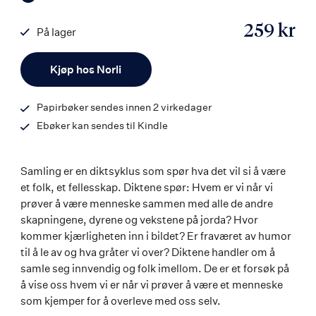
259 kr
På lager
ISBN
Antall
9788203398582
Kjøp hos Norli
Papirbøker sendes innen 2 virkedager
Ebøker kan sendes til Kindle
Samling er en diktsyklus som spør hva det vil si å være
et folk, et fellesskap. Diktene spør: Hvem er vi når vi
prøver å være menneske sammen med alle de andre
skapningene, dyrene og vekstene på jorda? Hvor
kommer kjærligheten inn i bildet? Er fraværet av humor
til å le av og hva gråter vi over? Diktene handler om å
samle seg innvendig og folk imellom. De er et forsøk på
å vise oss hvem vi er når vi prøver å være et menneske
som kjemper for å overleve med oss selv.