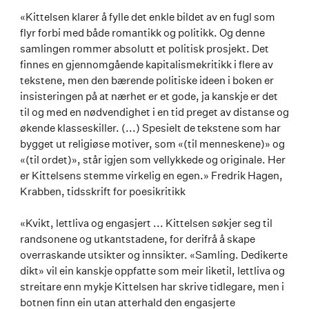
«Kittelsen klarer å fylle det enkle bildet av en fugl som
flyr forbi med både romantikk og politikk. Og denne
samlingen rommer absolutt et politisk prosjekt. Det
finnes en gjennomgående kapitalismekritikk i flere av
tekstene, men den bærende politiske ideen i boken er
insisteringen på at nærhet er et gode, ja kanskje er det
til og med en nødvendighet i en tid preget av distanse og
økende klasseskiller. (...) Spesielt de tekstene som har
bygget ut religiøse motiver, som «(til menneskene)» og
«(til ordet)», står igjen som vellykkede og originale. Her
er Kittelsens stemme virkelig en egen.» Fredrik Hagen,
Krabben, tidsskrift for poesikritikk
«Kvikt, lettliva og engasjert ... Kittelsen søkjer seg til
randsonene og utkantstadene, for derifrå å skape
overraskande utsikter og innsikter. «Samling. Dedikerte
dikt» vil ein kanskje oppfatte som meir liketil, lettliva og
streitare enn mykje Kittelsen har skrive tidlegare, men i
botnen finn ein utan atterhald den engasjerte