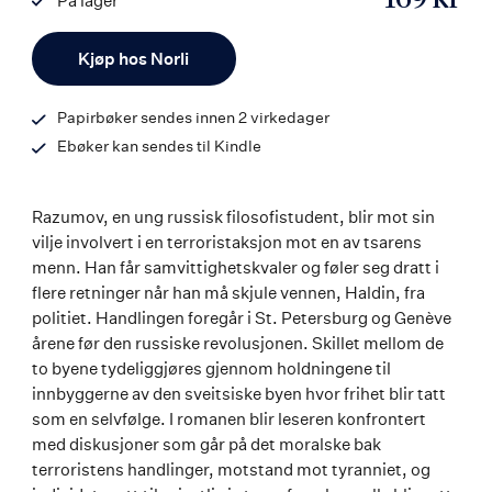
169 kr
På lager
ISBN
Antall
9788203371868
Kjøp hos Norli
Papirbøker sendes innen 2 virkedager
Ebøker kan sendes til Kindle
Razumov, en ung russisk filosofistudent, blir mot sin
vilje involvert i en terroristaksjon mot en av tsarens
menn. Han får samvittighetskvaler og føler seg dratt i
flere retninger når han må skjule vennen, Haldin, fra
politiet. Handlingen foregår i St. Petersburg og Genève
årene før den russiske revolusjonen. Skillet mellom de
to byene tydeliggjøres gjennom holdningene til
innbyggerne av den sveitsiske byen hvor frihet blir tatt
som en selvfølge. I romanen blir leseren konfrontert
med diskusjoner som går på det moralske bak
terroristens handlinger, motstand mot tyranniet, og