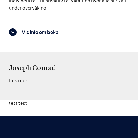
individets rett til privatliv i et samfunn hvor alle blir satt
under overvåking.
Vis info om boka
Joseph Conrad
Les mer
test test