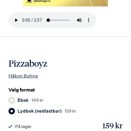
Bla
i
boken
Pizzaboyz
Håkon Bohne
Velg format
Ebok
149 kr
Lydbok (nedlastbar)
159 kr
159 kr
På lager