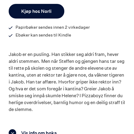
ISBN
Antall
9788242184573
Kjøp hos Norli
Papirbøker sendes innen 2 virkedager
Ebøker kan sendes til Kindle
Jakob er en pusling. Han stikker seg aldri fram, hever
aldri stemmen. Men når Steffen og gjengen hans tar seg
til rette på skolen og stenger de andre elevene ute av
kantina, uten at rektor tør å gjøre noe, da våkner tigeren
i Jakob. Han tar affære. Hvorfor griper ikke rektor inn?
Og hva er det som foregår i kantina? Greier Jakob å
smiske seg innpå skumle Helene? I Pizzaboyz finner du
herlige overdrivelser, barnlig humor og en deilig straff til
de slemme.
Vis info om boka