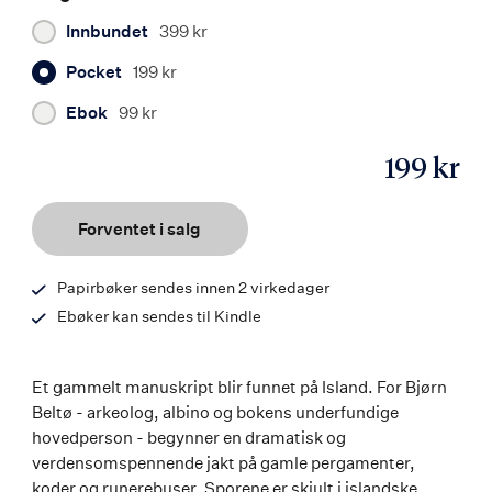
Innbundet
399 kr
Pocket
199 kr
Ebok
99 kr
199 kr
ISBN
9788203196973
Forventet i salg
Papirbøker sendes innen 2 virkedager
Ebøker kan sendes til Kindle
Et gammelt manuskript blir funnet på Island. For Bjørn
Beltø - arkeolog, albino og bokens underfundige
hovedperson - begynner en dramatisk og
verdensomspennende jakt på gamle pergamenter,
koder og runerebuser. Sporene er skjult i islandske