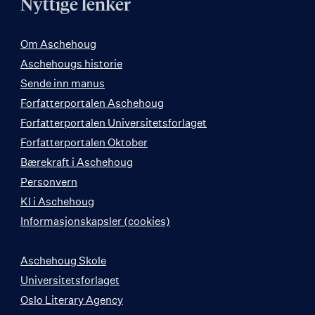
Nyttige lenker
Om Aschehoug
Aschehougs historie
Sende inn manus
Forfatterportalen Aschehoug
Forfatterportalen Universitetsforlaget
Forfatterportalen Oktober
Bærekraft i Aschehoug
Personvern
KI i Aschehoug
Informasjonskapsler (cookies)
Aschehoug Skole
Universitetsforlaget
Oslo Literary Agency