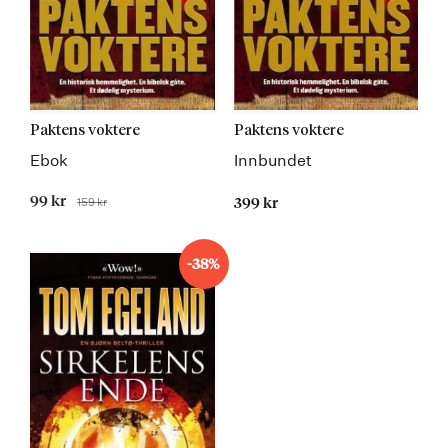
Paktens voktere
Paktens voktere
Ebok
Innbundet
Tilbudspris
99 kr
159 kr
399 kr
Før
Kommer
Kommer
-38%