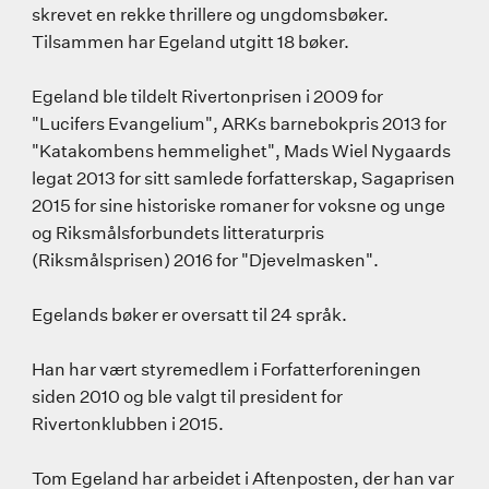
skrevet en rekke thrillere og ungdomsbøker.
Tilsammen har Egeland utgitt 18 bøker.
Egeland ble tildelt Rivertonprisen i 2009 for
"Lucifers Evangelium", ARKs barnebokpris 2013 for
"Katakombens hemmelighet", Mads Wiel Nygaards
legat 2013 for sitt samlede forfatterskap, Sagaprisen
2015 for sine historiske romaner for voksne og unge
og Riksmålsforbundets litteraturpris
(Riksmålsprisen) 2016 for "Djevelmasken".
Egelands bøker er oversatt til 24 språk.
Han har vært styremedlem i Forfatterforeningen
siden 2010 og ble valgt til president for
Rivertonklubben i 2015.
Tom Egeland har arbeidet i Aftenposten, der han var