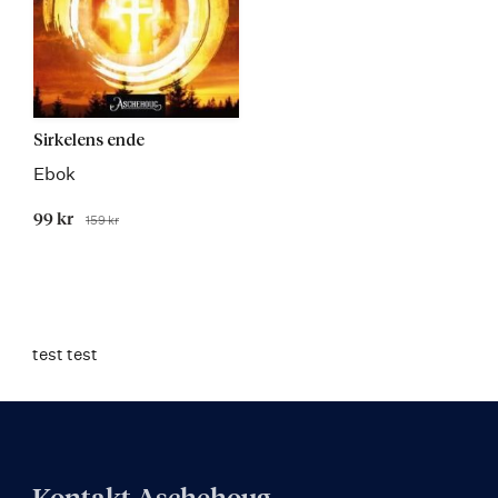
Sirkelens ende
Ebok
Tilbudspris
99 kr
159 kr
Før
Kommer
test test