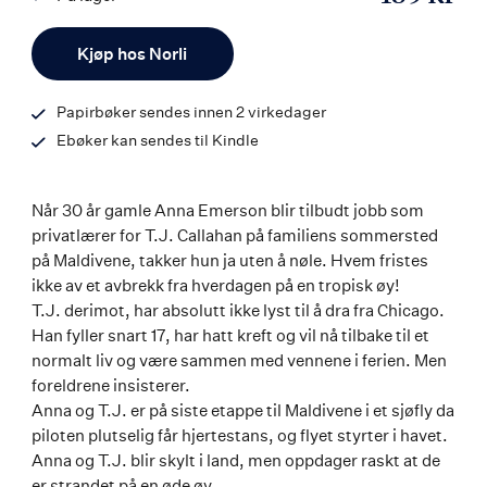
ISBN
Antall
9788203219207
Kjøp hos Norli
Papirbøker sendes innen 2 virkedager
Ebøker kan sendes til Kindle
Når 30 år gamle Anna Emerson blir tilbudt jobb som
privatlærer for T.J. Callahan på familiens sommersted
på Maldivene, takker hun ja uten å nøle. Hvem fristes
ikke av et avbrekk fra hverdagen på en tropisk øy!
T.J. derimot, har absolutt ikke lyst til å dra fra Chicago.
Han fyller snart 17, har hatt kreft og vil nå tilbake til et
normalt liv og være sammen med vennene i ferien. Men
foreldrene insisterer.
Anna og T.J. er på siste etappe til Maldivene i et sjøfly da
piloten plutselig får hjertestans, og flyet styrter i havet.
Anna og T.J. blir skylt i land, men oppdager raskt at de
er strandet på en øde øy.