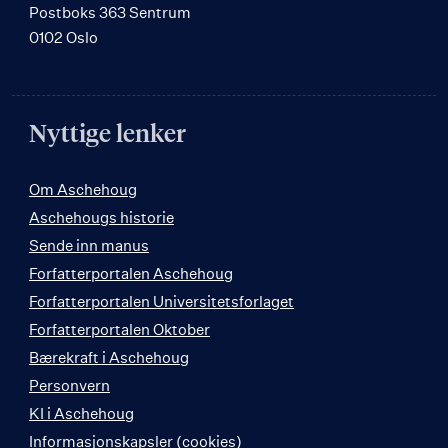
Postboks 363 Sentrum
0102 Oslo
Nyttige lenker
Om Aschehoug
Aschehougs historie
Sende inn manus
Forfatterportalen Aschehoug
Forfatterportalen Universitetsforlaget
Forfatterportalen Oktober
Bærekraft i Aschehoug
Personvern
KI i Aschehoug
Informasjonskapsler (cookies)