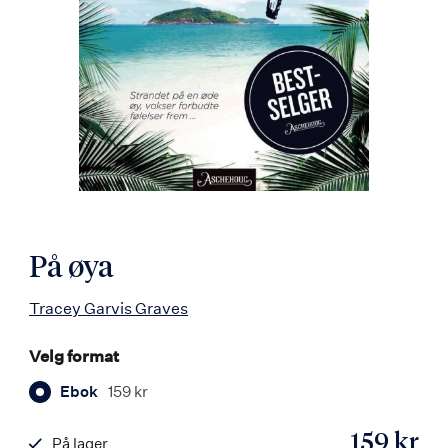
På øya
Tracey Garvis Graves
Velg format
Ebok
159 kr
159 kr
På lager