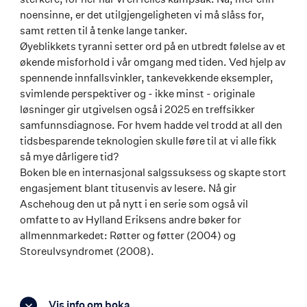
noensinne, er det utilgjengeligheten vi må slåss for,
samt retten til å tenke lange tanker.
Øyeblikkets tyranni setter ord på en utbredt følelse av et
økende misforhold i vår omgang med tiden. Ved hjelp av
spennende innfallsvinkler, tankevekkende eksempler,
svimlende perspektiver og - ikke minst - originale
løsninger gir utgivelsen også i 2025 en treffsikker
samfunnsdiagnose. For hvem hadde vel trodd at all den
tidsbesparende teknologien skulle føre til at vi alle fikk
så mye dårligere tid?
Boken ble en internasjonal salgssuksess og skapte stort
engasjement blant titusenvis av lesere. Nå gir
Aschehoug den ut på nytt i en serie som også vil
omfatte to av Hylland Eriksens andre bøker for
allmennmarkedet: Røtter og føtter (2004) og
Storeulvsyndromet (2008).
Vis info om boka