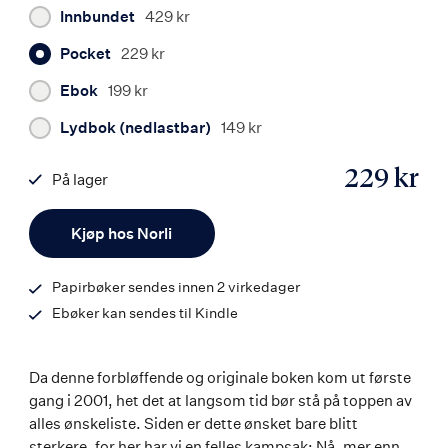
Innbundet
429 kr
Pocket
229 kr
Ebok
199 kr
Lydbok (nedlastbar)
149 kr
229 kr
På lager
ISBN
Antall
9788203456657
Kjøp hos Norli
Papirbøker sendes innen 2 virkedager
Ebøker kan sendes til Kindle
Da denne forbløffende og originale boken kom ut første
gang i 2001, het det at langsom tid bør stå på toppen av
alles ønskeliste. Siden er dette ønsket bare blitt
sterkere, for her har vi en felles kampsak: Nå, mer enn