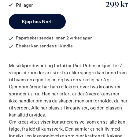
299 kr
På lager
ISBN
Antall
9788203456602
Kjøp hos Norli
Papirbøker sendes innen 2 virkedager
Ebøker kan sendes til Kindle
Musikkprodusent og forfatter Rick Rubin er kjent for å
skape et rom der artister fra ulike sjangre kan finne frem
til hvem de egentlig er, og hva de virkelig har å gi.
Gjennom årene har han reflektert over hva kreativitet
springer ut fra. Han har erfart at det å være kunstner
ikke handler om hva du skaper, men om forholdet du har
til verden. Alle har plass til kreativitet, og den plassen
kan alltid utvides.
Om kreativitet viser kunstnerens vei som en sti alle kan
følge, fra idé til kunstverk. Den samler et helt liv med
innsikt i en leseopplevelse som gjør kraften til å skape