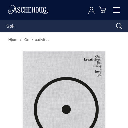
Logg inn
Toggl
n
Handleku
Nav
Hjem
Om kreativitet