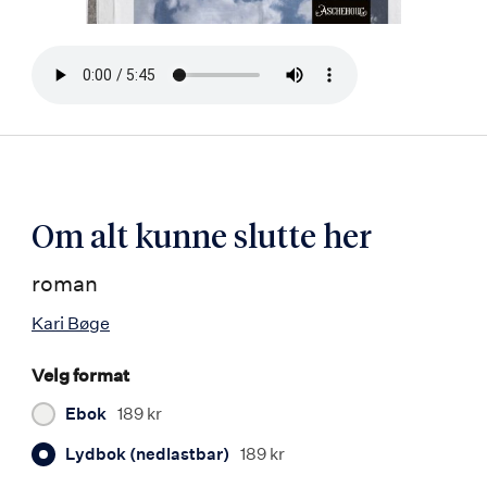
Bla
i
boken
Om alt kunne slutte her
roman
Kari Bøge
Velg format
Ebok
189 kr
Lydbok (nedlastbar)
189 kr