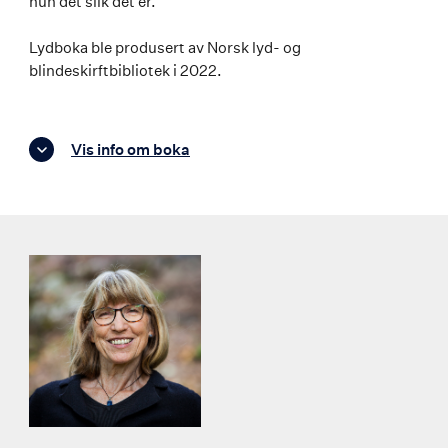
hun det slik det er.
Lydboka ble produsert av Norsk lyd- og
blindeskirftbibliotek i 2022.
Vis info om boka