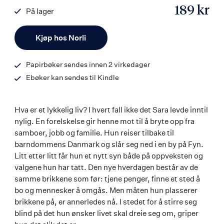
189 kr
På lager
ISBN
Antall
9788203392382
Kjøp hos Norli
Papirbøker sendes innen 2 virkedager
Ebøker kan sendes til Kindle
Hva er et lykkelig liv? I hvert fall ikke det Sara levde inntil
nylig. En forelskelse gir henne mot til å bryte opp fra
samboer, jobb og familie. Hun reiser tilbake til
barndommens Danmark og slår seg ned i en by på Fyn.
Litt etter litt får hun et nytt syn både på oppveksten og
valgene hun har tatt. Den nye hverdagen består av de
samme brikkene som før: tjene penger, finne et sted å
bo og mennesker å omgås. Men måten hun plasserer
brikkene på, er annerledes nå. I stedet for å stirre seg
blind på det hun ønsker livet skal dreie seg om, griper