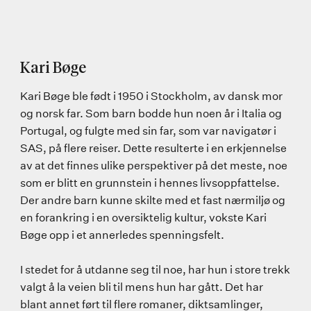
Kari Bøge
Kari Bøge ble født i 1950 i Stockholm, av dansk mor
og norsk far. Som barn bodde hun noen år i Italia og
Portugal, og fulgte med sin far, som var navigatør i
SAS, på flere reiser. Dette resulterte i en erkjennelse
av at det finnes ulike perspektiver på det meste, noe
som er blitt en grunnstein i hennes livsoppfattelse.
Der andre barn kunne skilte med et fast nærmiljø og
en forankring i en oversiktelig kultur, vokste Kari
Bøge opp i et annerledes spenningsfelt.
I stedet for å utdanne seg til noe, har hun i store trekk
valgt å la veien bli til mens hun har gått. Det har
blant annet ført til flere romaner, diktsamlinger,