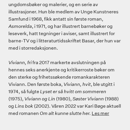
ungdomsbøker og malerier, og en serie av
illustrasjoner. Hun ble medlem av Unge Kunstneres
Samfund i 1968, fikk antatt sin første roman,
Asmorelda
, i 1971, og har illustrert barnebøker og
leseverk, hatt tegninger i aviser, samt illustrert for
barne-TV og i litteraturtidsskriftet Basar, der hun var
med i storredaksjonen.
Viviann, fri
fra 2017 markerte avslutningen på
hennes seks anerkjente og kritikerroste bøker om
den sterke og frihetssøkende romankarakteren
Viviann. Den første boka,
Viviann, hvit
, ble utgitt i
1974, så fulgte
Lyset er så hvitt om sommeren
(1975),
Viviann og Lin
(1980),
Søster Viviann
(1988)
og
Lins bok
(2002). Våren 2022 var Kari Bøge aktuell
med romanen
Om alt kunne slutte her.
Les mer