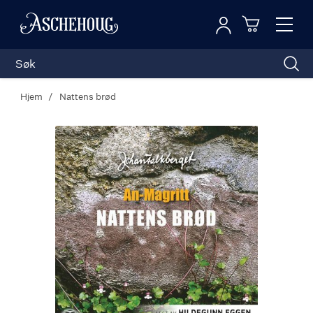
Logg inn
Toggl
n
Handleku
Nav
Hjem
Nattens brød