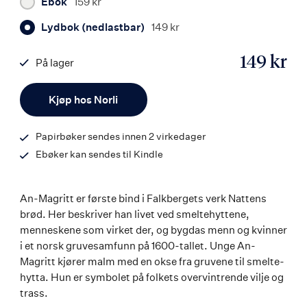
Ebok
159 kr
Lydbok (nedlastbar)
149 kr
149 kr
På lager
ISBN
Antall
9788242133229
Kjøp hos Norli
Papirbøker sendes innen 2 virkedager
Ebøker kan sendes til Kindle
An-Magritt er første bind i Falkbergets verk Nattens
brød. Her beskriver han livet ved smeltehyttene,
menneskene som virket der, og bygdas menn og kvinner
i et norsk gruvesamfunn på 1600-tallet. Unge An-
Magritt kjører malm med en okse fra gruvene til smelte-
hytta. Hun er symbolet på folkets overvintrende vilje og
trass.