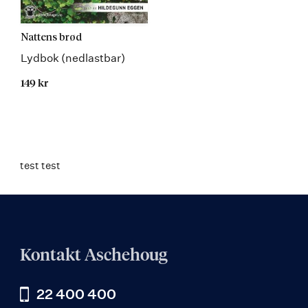
Nattens brød
Lydbok (nedlastbar)
149 kr
test test
Kontakt Aschehoug
22 400 400