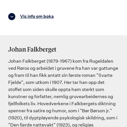
Vis info om boka
Johan Falkberget
Johan Falkberget (1879-1967) kom fra Rugeldalen
ved Røros og arbeidet i gruvene fra han var guttunge
og fram til han fikk antatt sin første roman "Svarte
Fjelde", som utkom i 1907. Her tar han opp det
stoffet som siden skulle oppta ham sterkt som
kunstner og forfatter, nemlig gruvearbeidernes og
fjellfolkets liv. Hovedverkene i Falkbergets diktning
spenner fra satire og humor, som i "Bør Børson jr."
(1920), til dyptpløyende psykologisk skildring, som i
"Den fjerde nattevakt" (1923), og religiøs