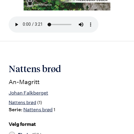
Bla
i
boken
Nattens brød
An-Magritt
Johan Falkberget
Nattens brød
(1)
Serie:
Nattens brød
1
Velg format