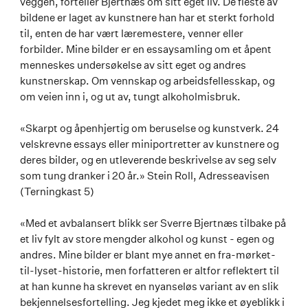
veggen, forteller Bjertnæs om sitt eget liv. De fleste av
bildene er laget av kunstnere han har et sterkt forhold
til, enten de har vært læremestere, venner eller
forbilder. Mine bilder er en essaysamling om et åpent
menneskes undersøkelse av sitt eget og andres
kunstnerskap. Om vennskap og arbeidsfellesskap, og
om veien inn i, og ut av, tungt alkoholmisbruk.
«Skarpt og åpenhjertig om beruselse og kunstverk. 24
velskrevne essays eller miniportretter av kunstnere og
deres bilder, og en utleverende beskrivelse av seg selv
som tung dranker i 20 år.» Stein Roll, Adresseavisen
(Terningkast 5)
«Med et avbalansert blikk ser Sverre Bjertnæs tilbake på
et liv fylt av store mengder alkohol og kunst - egen og
andres. Mine bilder er blant mye annet en fra-mørket-
til-lyset-historie, men forfatteren er altfor reflektert til
at han kunne ha skrevet en nyanseløs variant av en slik
bekjennelsesfortelling. Jeg kjedet meg ikke et øyeblikk i