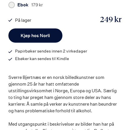
Ebok
179 kr
249 kr
På lager
ISBN
Antall
9788203460999
Kjøp hos Norli
Papirbøker sendes innen 2 virkedager
Ebøker kan sendes til Kindle
Sverre Bjertnæs er en norsk billedkunstner som
gjennom 25 år har hatt omfattende
utstillingsvirksomhet i Norge, Europa og USA. Særlig
to ting har preget ham gjennom store deler av hans
karriere: Å samle på verker av kunstnere han beundrer
og hans problematiske forhold til alkohol.
Med utgangspunkt i beskrivelser av bilder han har på