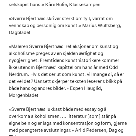
selskapet hans.» Kåre Bulie, Klassekampen
«Sverre Bjertnæs skriver sterkt om fyll, varmt om
vennskap og personlig om kunst.» Marius Wulfsberg,
Dagbladet
«Maleren Sverre Bjertnæs' refleksjoner om kunst og
alkoholisme preges av en sjelden ærlighet og
nysgjerrighet. Fremtidens kunsthistorikere kommer
ikke utenom Bjertnæs' kapittel om hans år med Odd
Nerdrum. Hvis det ser ut som kunst, vil mange si, så er
det vel det? Uansett skjerper teksten leserens blikk på
både hans og andres bilder.» Espen Hauglid,
Morgenbladet
«Sverre Bjertnæs lukkast både med essay og å
overkoma alkoholismen. ... litteratur [som] står på
eigne bein og er laga med konsentrasjon og form, gjerne
med poengterte avslutningar.» Arild Pedersen, Dag og