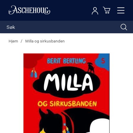
Logg inn
Toggl
n
Handleku
Nav
Hjem
Milla og sirkusbanden