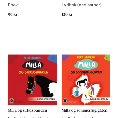
Ebok
Lydbok (nedlastbar)
99 kr
129 kr
Milla og sirkusbanden
Milla og sommerfuglgåten