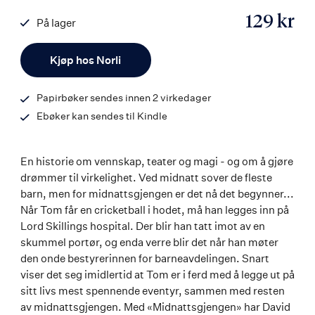
129 kr
På lager
ISBN
Antall
9788242167996
Kjøp hos Norli
Papirbøker sendes innen 2 virkedager
Ebøker kan sendes til Kindle
En historie om vennskap, teater og magi - og om å gjøre
drømmer til virkelighet. Ved midnatt sover de fleste
barn, men for midnattsgjengen er det nå det begynner...
Når Tom får en cricketball i hodet, må han legges inn på
Lord Skillings hospital. Der blir han tatt imot av en
skummel portør, og enda verre blir det når han møter
den onde bestyrerinnen for barneavdelingen. Snart
viser det seg imidlertid at Tom er i ferd med å legge ut på
sitt livs mest spennende eventyr, sammen med resten
av midnattsgjengen. Med «Midnattsgjengen» har David