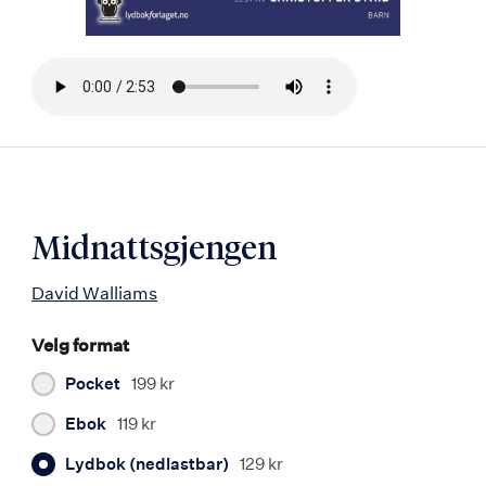
Bla
i
boken
Midnattsgjengen
David Walliams
Velg format
Pocket
199 kr
Ebok
119 kr
Lydbok (nedlastbar)
129 kr