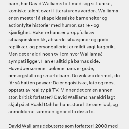
barn, har David Walliams tatt med seg sitt unike,
komiske talent over i litteraturens verden. Walliams
er en mester i å skape klassiske barnehelter og
actionfylte historier med humor, satire - og
kjærlighet. Bøkene hans er proppfulle av
situasjonskomikk, absurde situasjoner og gode
replikker, og persongalleriet er mildt sagt fargerikt.
Men det er aldri noen tvil om hvor Walliams¿
sympati ligger. Han er alltid på barnas side.
Hovedpersonene i bøkene hans er gode,
omsorgsfulle og smarte barn. De voksne derimot, de
får så hatten passer: De er egoistiske, late og mest
opptatt av reality på TV. Minner det om en annen
stor, britisk forfatter? David Walliams har aldri lagt
skjul på at Roald Dahl er hans store litterære idol, og
anmelderne sammenligner ofte disse to.
David Walliams debuterte som forfatter i 2008 med