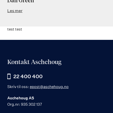
Dan Green
Les mer
test test
Kontakt Aschehoug
22 400 400
Skriv til oss:
epost@aschehoug.no
Aschehoug AS
Org.nr: 935 302 137