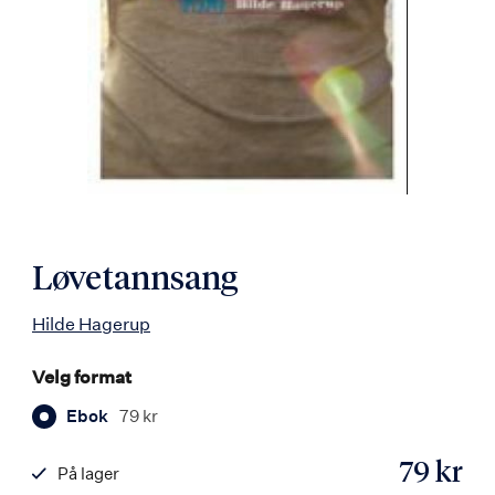
Løvetannsang
Hilde Hagerup
Velg format
Ebok
79 kr
79 kr
På lager