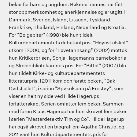
bøker for barn og ungdom. Bøkene hennes har fått
stor oppmerksomhet og anerkjennelse og er utgitt i
Danmark, Sverige, Island, Litauen, Tyskland,
Frankrike, Thailand, Finland, Nederland og Kroatia.
For "Bølgebiter" (1998) ble hun tildelt
Kulturdepartementets debutantpris. "Høyest elsket"
utkom i 2000, og for "Løvetannsang" (2002) mottok
hun Kritikerprisen, Sonja Hagemanns barnebokpris
og Skolebibliotekarenes pris. For "Bittet" (2007) ble
hun tildelt Kirke- og kulturdepartementets
litteraturpris. I 2011 kom den første boken, "Bak
Dødsfjellet", i serien "Spøkelsene på Frostøy", som
viser en helt ny side ved Hilde Hagerups
forfatterskap. Serien omfatter fem bøker. Sammen
med faren Klaus Hagerup har hun skrevet fem bøker
i serien "Mesterdetektiv Tim og Co". Hilde Hagerup
har også skrevet en biografi om Agatha Christie, og i
2011 vant hun Kulturdepartementets pris for