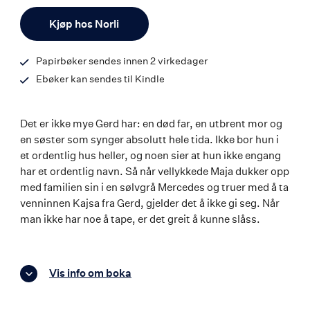
ISBN
Antall
9788203253690
Kjøp hos Norli
Papirbøker sendes innen 2 virkedager
Ebøker kan sendes til Kindle
Det er ikke mye Gerd har: en død far, en utbrent mor og
en søster som synger absolutt hele tida. Ikke bor hun i
et ordentlig hus heller, og noen sier at hun ikke engang
har et ordentlig navn. Så når vellykkede Maja dukker opp
med familien sin i en sølvgrå Mercedes og truer med å ta
venninnen Kajsa fra Gerd, gjelder det å ikke gi seg. Når
man ikke har noe å tape, er det greit å kunne slåss.
Vis info om boka