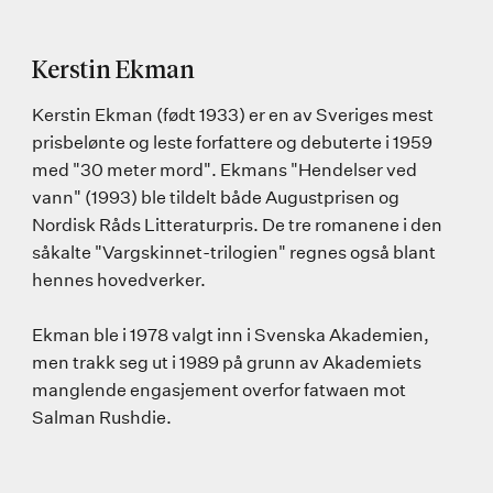
Kerstin Ekman
Kerstin Ekman (født 1933) er en av Sveriges mest
prisbelønte og leste forfattere og debuterte i 1959
med "30 meter mord". Ekmans "Hendelser ved
vann" (1993) ble tildelt både Augustprisen og
Nordisk Råds Litteraturpris. De tre romanene i den
såkalte "Vargskinnet-trilogien" regnes også blant
hennes hovedverker.
Ekman ble i 1978 valgt inn i Svenska Akademien,
men trakk seg ut i 1989 på grunn av Akademiets
manglende engasjement overfor fatwaen mot
Salman Rushdie.