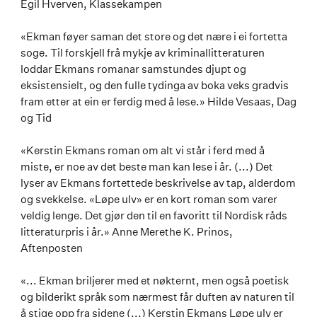
Egil Hverven, Klassekampen
«Ekman føyer saman det store og det nære i ei fortetta
soge. Til forskjell frå mykje av kriminallitteraturen
loddar Ekmans romanar samstundes djupt og
eksistensielt, og den fulle tydinga av boka veks gradvis
fram etter at ein er ferdig med å lese.» Hilde Vesaas, Dag
og Tid
«Kerstin Ekmans roman om alt vi står i ferd med å
miste, er noe av det beste man kan lese i år. (...) Det
lyser av Ekmans fortettede beskrivelse av tap, alderdom
og svekkelse. «Løpe ulv» er en kort roman som varer
veldig lenge. Det gjør den til en favoritt til Nordisk råds
litteraturpris i år.» Anne Merethe K. Prinos,
Aftenposten
«... Ekman briljerer med et nøkternt, men også poetisk
og bilderikt språk som nærmest får duften av naturen til
å stige opp fra sidene (...) Kerstin Ekmans Løpe ulv er