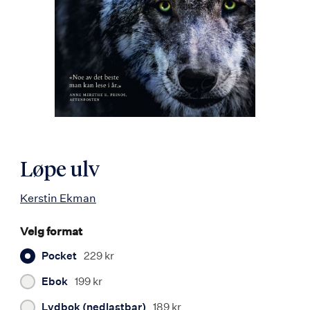
Løpe ulv
Kerstin Ekman
Velg format
Pocket
229 kr
Ebok
199 kr
Lydbok (nedlastbar)
189 kr