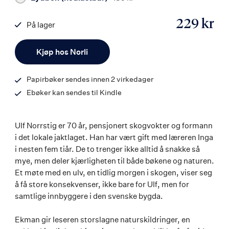
229 kr
På lager
ISBN
Antall
9788203397646
Kjøp hos Norli
Papirbøker sendes innen 2 virkedager
Ebøker kan sendes til Kindle
Ulf Norrstig er 70 år, pensjonert skogvokter og formann
i det lokale jaktlaget. Han har vært gift med læreren Inga
i nesten fem tiår. De to trenger ikke alltid å snakke så
mye, men deler kjærligheten til både bøkene og naturen.
Et møte med en ulv, en tidlig morgen i skogen, viser seg
å få store konsekvenser, ikke bare for Ulf, men for
samtlige innbyggere i den svenske bygda.
Ekman gir leseren storslagne naturskildringer, en