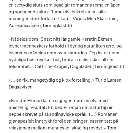
en tvetydig slutt som også gir romanens tema en åpen
og spennende slutt. 'Løpe ulv' bekrefter et i alle
meninger stort forfatterskap.» Vigdis Moe Skarstein,
Adresseavisen (Terningkast 6)
«Nådeløs dom. Snart nitti år gamle Kerstin Ekman
levner menneskets forhold til dyr og natur liten ære, og
leverer en nådeløs dom over samtiden. Og det er noen
nydelige beskrivelser her, brutalt realistiske i all sin
følsomhet.» Cathrine Krøger, Dagbladet (Terningkast 5)
«... en rik, mangetydig og klok fortelling.» Turid Larsen,
Dagsavisen
«Kerstin Ekman lar en elgjeger møte en ulv, med
mesterlig resultat. En bedre roman om naturtap er
neppe skrevet på skandinaviske språk. (...) Romanen
gjør spesielt inntrykk fordi den bringer leseren tett på
relasjonen mellom menneske, skog og rovdyr.» Tom