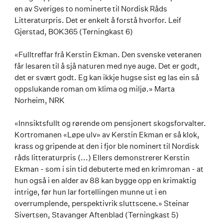
en av Sveriges to nominerte til Nordisk Råds
Litteraturpris. Det er enkelt å forstå hvorfor. Leif
Gjerstad, BOK365 (Terningkast 6)
«Fulltreffar frå Kerstin Ekman. Den svenske veteranen
får lesaren til å sjå naturen med nye auge. Det er godt,
det er svært godt. Eg kan ikkje hugse sist eg las ein så
oppslukande roman om klima og miljø.» Marta
Norheim, NRK
«Innsiktsfullt og rørende om pensjonert skogsforvalter.
Kortromanen «Løpe ulv» av Kerstin Ekman er så klok,
krass og gripende at den i fjor ble nominert til Nordisk
råds litteraturpris (...) Ellers demonstrerer Kerstin
Ekman - som i sin tid debuterte med en krimroman - at
hun også i en alder av 88 kan bygge opp en krimaktig
intrige, før hun lar fortellingen munne ut i en
overrumplende, perspektivrik sluttscene.» Steinar
Sivertsen, Stavanger Aftenblad (Terningkast 5)