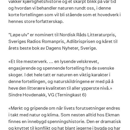
vakker kjærlighetshistorie og et skarpt blikk på vår tid
og hvordan vi behandler naturen rundt oss, i denne
korte fortellingen som vil bli stående som et hovedverk i
hennes store forfatterskap.
"Løpe ulv" er nominert til Nordisk Råds Litteraturpris,
Sveriges Radios Romanpris, Adlibrisprisen og kåret til
årets beste bok av Dagens Nyheter, Sverige.
«Et lite mesterverk. ... en lysende velskrevet,
engasjerende og spennende fortelling fra de svenske
skoger. I det hele tatt er naturen en viktig karakter i
denne fortellingen, og naturskildringene er med på å
heve den litterære kvaliteten til aller ypperste nivå.»
Sindre Hovdenakk, VG (Terningkast 6)
«Mørkt og gripende om når livets forutsetninger endres
i takt med natur og klima. Som nesten alltid hos Ekman
finnes en innebygd spenningshistorie. Den er dramatisk
og knyttet til konflikt og hat blant jegerne i bygda og har