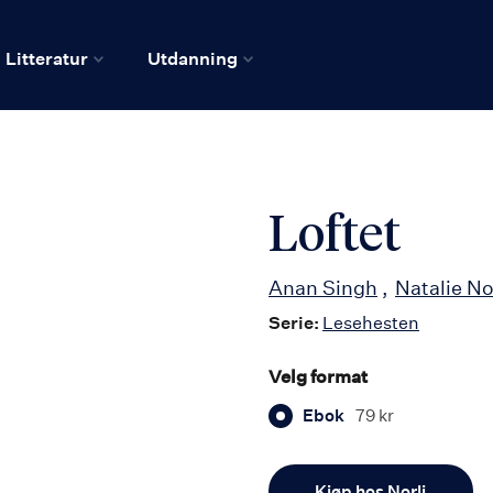
Litteratur
Utdanning
Loftet
Anan Singh
Natalie N
Serie:
Lesehesten
Velg format
Ebok
79 kr
Antall
Kjøp hos Norli