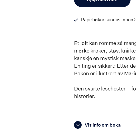
Papirbøker sendes innen 
Et loft kan romme så mangt
mørke kroker, støv, knirk
kanskje en mystisk maske
En ting er sikkert: Etter d
Boken er illustrert av Mar
Den svarte lesehesten - fo
historier.
Vis info om boka