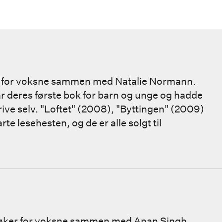
r for voksne sammen med Natalie Normann.
ar deres første bok for barn og unge og hadde
rive selv. "Loftet" (2008), "Byttingen" (2009)
e lesehesten, og de er alle solgt til
bøker for voksne sammen med Anan Singh.