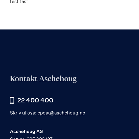
test test
Kontakt Aschehoug
22 400 400
Skriv til oss:
epost@aschehoug.no
Aschehoug AS