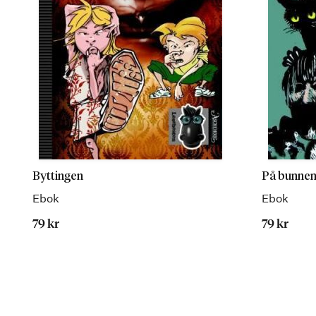
Byttingen
På bunnen 
Ebok
Ebok
79 kr
79 kr