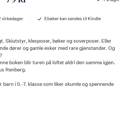
ISBN
978820325586
2 virkedager
Ebøker kan sendes til Kindle
. Skiutstyr, klesposer, bøker og soverposer. Eller
ende dører og gamle esker med rare gjenstander. Og
?
enne boken blir turen på loftet aldri den samme igjen.
ius Renberg.
r barn i 5.-7. klasse som liker skumle og spennende