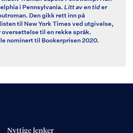
delphia i Pennsylvania.
Litt av en tid
er
utroman. Den gikk rett inn på
listen til New York Times ved utgivelse,
 oversettelse til en rekke språk.
e nominert til Bookerprisen 2020.
Nyttige lenker