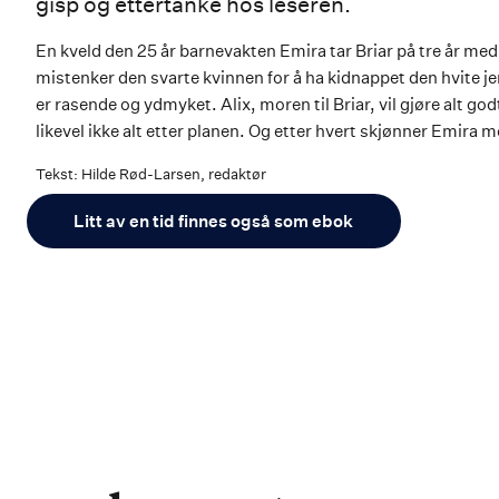
gisp og ettertanke hos leseren.
En kveld den 25 år barnevakten Emira tar Briar på tre år med 
mistenker den svarte kvinnen for å ha kidnappet den hvite je
er rasende og ydmyket. Alix, moren til Briar, vil gjøre alt god
likevel ikke alt etter planen. Og etter hvert skjønner Emira
Tekst: Hilde Rød-Larsen, redaktør
Litt av en tid finnes også som ebok