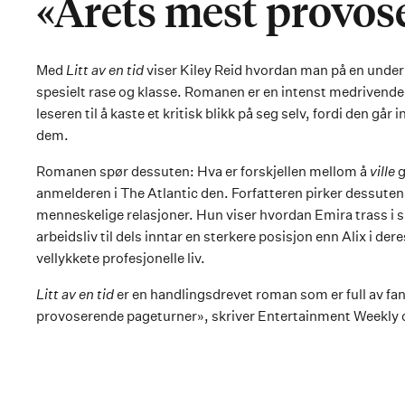
«Årets mest provos
Med
Litt av en tid
viser Kiley Reid hvordan man på en unde
spesielt rase og klasse. Romanen er en intenst medrivende
leseren til å kaste et kritisk blikk på seg selv, fordi den går
dem.
Romanen spør dessuten: Hva er forskjellen mellom å
ville
g
anmelderen i The Atlantic den. Forfatteren pirker dessuten 
menneskelige relasjoner. Hun viser hvordan Emira trass i si
arbeidsliv til dels inntar en sterkere posisjon enn Alix i dere
vellykkete profesjonelle liv.
Litt av en tid
er en handlingsdrevet roman som er full av fan
provoserende pageturner», skriver Entertainment Weekly o