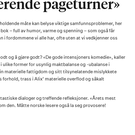
erende pageturner»
rholdende måte kan belyse viktige samfunnsproblemer, her
 bok – full av humor, varme og spenning – som også får
 inn i fordommene vi alle har, ofte uten at vi vedkjenner oss
odt og å
gjøre
godt? «De gode intensjoners komedie», kaller
i ulike former for usynlig maktbalanse og -ubalanse i
n materielle fattigdom og sitt tilsynelatende mislykkete
s forhold, trass i Alix’ materielle overflod og såkalt
tastiske dialoger og treffende refleksjoner. «Årets mest
m den. Måtte norske lesere også la seg provosere!