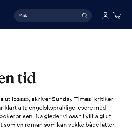
Søk
Han
Logg 
en tid
utilpass», skriver Sunday Times’ kritiker
r klart å ta engelskspråklige lesere med
erprisen. Nå gleder vi oss til vilt å gi ut
ent som en roman som kan vekke både latter,