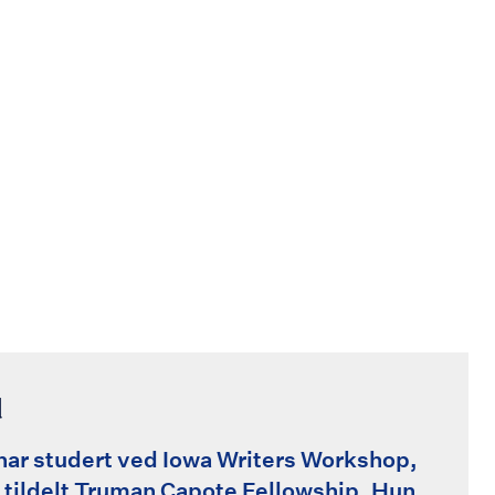
d
 har studert ved Iowa Writers Workshop,
e tildelt Truman Capote Fellowship. Hun