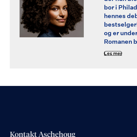
bor i Phila
hennes deb
bestselger
og er under
Romanen bl
Les mer
Kontakt Aschehoug