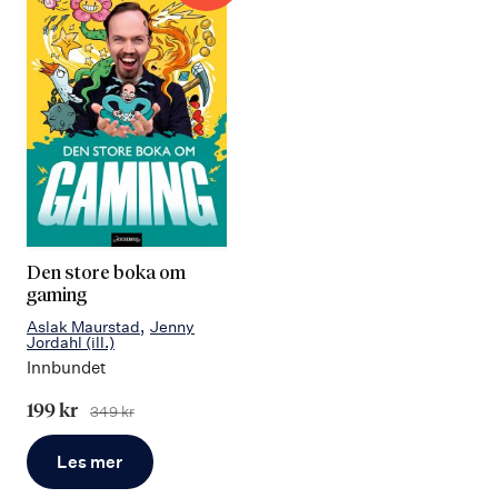
Den store boka om
gaming
Aslak Maurstad
Jenny
Jordahl
(ill.)
Innbundet
Tilbudspris
199 kr
349 kr
Før
Les mer