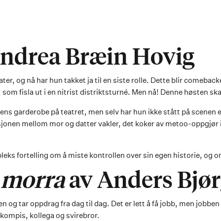
ndrea Bræin Hovig
ater, og nå har hun takket ja til en siste rolle. Dette blir comebac
 som fisla ut i en nitrist distriktsturné. Men nå! Denne høsten ska
s garderobe på teatret, men selv har hun ikke stått på scenen et
sjonen mellom mor og datter vakler, det koker av metoo-oppgjør i
leks fortelling om å miste kontrollen over sin egen historie, og om
i morra
av Anders Bjør
og tar oppdrag fra dag til dag. Det er lett å få jobb, men jobben er
ompis, kollega og svirebror.