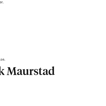
er.
Åse.
k Maurstad