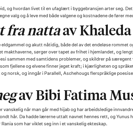
id, og hvordan livet til en ufaglært i byggebransjen arter seg. 
ta egne valg og å leve med både valgene og kostnadene de fører me
 fra natta
av Khaleda
 eldgammel og akutt nåtidig, både del av det endeløse rommet og
et makthaverne, sørger over tapet av frihet i hjemlandet, og lengte
poesi sammen med samtidens problemer, og skildrer på særegent v
 som fjellene og elvene finner jeget kraft; i kjærligheten og språ
k og norsk, og inngår i Parallell, Aschehougs flerspråklige poesi
meg
av Bibi Fatima Mu
er vanskelig når man går med hijab og har arbeidsledige innvandrer
ondt hår. Da hadde lærerne uttalt navnet hennes rett, og Yunus h
Rania som har viklet seg inn i et vanskelig ekteskap.