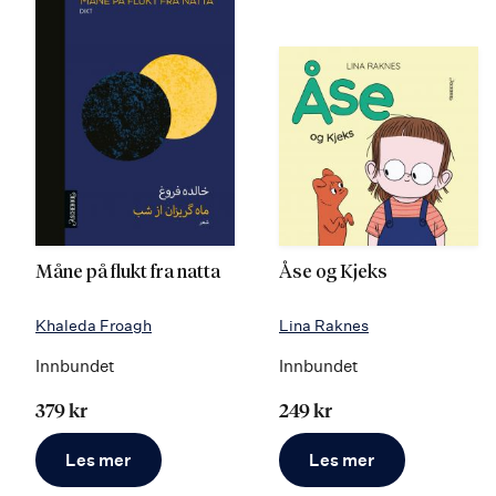
Måne på flukt fra natta
Åse og Kjeks
Khaleda Froagh
Lina Raknes
Innbundet
Innbundet
379 kr
249 kr
Les mer
Les mer