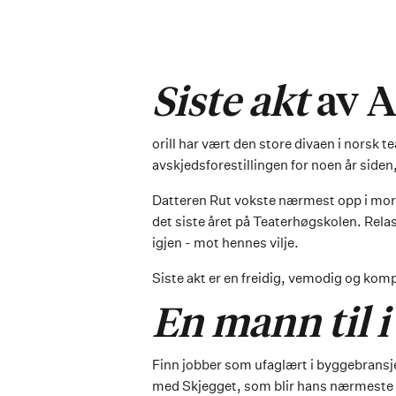
Siste akt
av A
orill har vært den store divaen i norsk te
avskjedsforestillingen for noen år siden,
Datteren Rut vokste nærmest opp i moren
det siste året på Teaterhøgskolen. Rela
igjen - mot hennes vilje.
Siste akt er en freidig, vemodig og komp
En mann til 
Finn jobber som ufaglært i byggebransjen 
med Skjegget, som blir hans nærmeste k