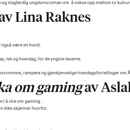
e og slagferdig ungdomsroman om å vokse opp mellom to kultur
av Lina Raknes
il også være en hund.
p, lek og hverdag, for de yngste leserne.
 morsomme, rampete og gjenkjennelige hverdagsfortellinger om 
oka om gaming
av Asla
er) å vite om gaming .
om ikke skjønner hvorfor.