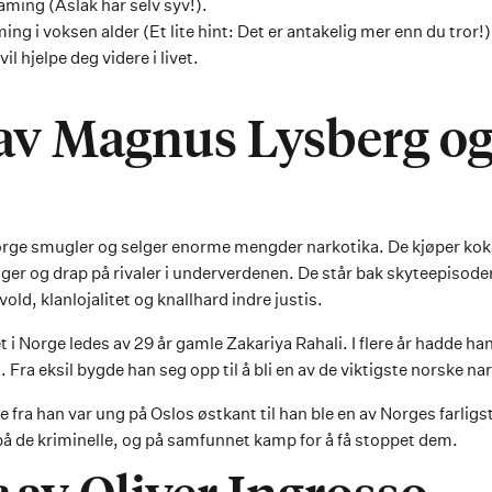
ming (Aslak har selv syv!).
ming i voksen alder (Et lite hint: Det er antakelig mer enn du tror!)
l hjelpe deg videre i livet.
av Magnus Lysberg og
orge smugler og selger enorme mengder narkotika. De kjøper kokai
ger og drap på rivaler i underverdenen. De står bak skyteepiso
vold, klanlojalitet og knallhard indre justis.
t i Norge ledes av 29 år gamle Zakariya Rahali. I flere år hadde h
 Fra eksil bygde han seg opp til å bli en av de viktigste norske n
ie fra han var ung på Oslos østkant til han ble en av Norges farligs
g på de kriminelle, og på samfunnet kamp for å få stoppet dem.