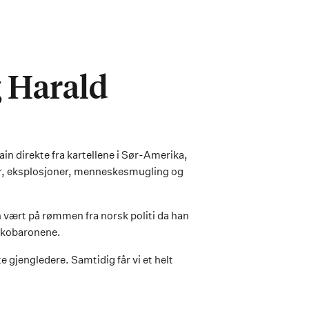
 Harald
n direkte fra kartellene i Sør-Amerika,
der, eksplosjoner, menneskesmugling og
an vært på rømmen fra norsk politi da han
arkobaronene.
te gjengledere. Samtidig får vi et helt