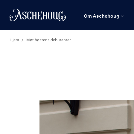
n
Hjem
Om Aschehoug
Hjem
Møt høstens debutanter