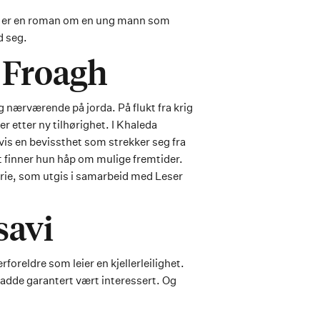
Det er en roman om en ung mann som
d seg.
 Froagh
 nærværende på jorda. På flukt fra krig
r etter ny tilhørighet. I Khaleda
is en bevissthet som strekker seg fra
ket finner hun håp om mulige fremtider.
serie, som utgis i samarbeid med Leser
savi
foreldre som leier en kjellerleilighet.
adde garantert vært interessert. Og