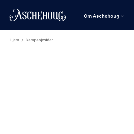
n
Hjem
Om Aschehoug
Hjem
kampanjesider