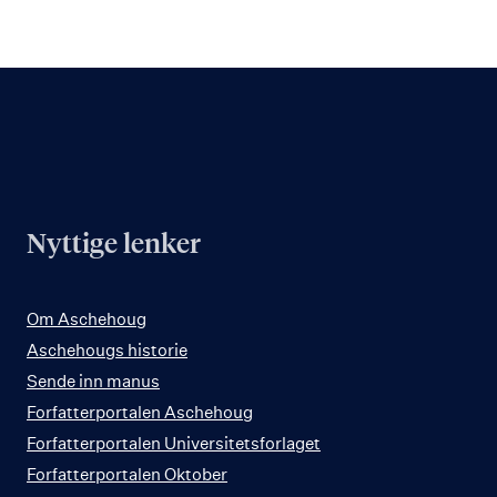
Nyttige lenker
Om Aschehoug
Aschehougs historie
Sende inn manus
Forfatterportalen Aschehoug
Forfatterportalen Universitetsforlaget
Forfatterportalen Oktober