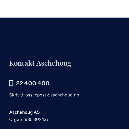
Kontakt Aschehoug
22 400 400
Skriv til oss:
epost@aschehoug.no
Aschehoug AS
Org.nr: 935 302 137