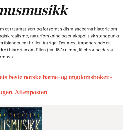
rmusmusikk
om et traumatisert og forsømt skilsmissebarns historie om
agisk realisme, naturforskning og et økopolitisk standpunkt
m iblandet en thriller-intrige. Det mest imponerende er
e i historien om Ellen (ca. 16 år), mor, lillebror og deres
germusa.
årets beste norske barne- og ungdomsbøker.»
ugen, Aftenposten