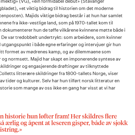
 «mektig» (VG), «ein formidabel debut» (Stavanger
ladet), «et viktig bidrag til historien om det moderne
nposten). Majids viktige bidrag består i at hun har samlet
innene fra ikke-vestlige land, som på 1970-tallet kom til
an dokumenterer hun de tøffe vilkårene kvinnene møtte både i
 De var tredobbelt undertrykt: som arbeidere, som kvinner
 utgangspunkt i både egne erfaringer og intervjuer gir hun
 blitt formet av mødrenes kamp, og av dilemmaene som
r og normsett. Majid har skapt en imponerende syntese av
skildringer og engasjerende drøftinger av tilknyttede
olletts litterære skildringer fra 1800-tallets Norge, viser
av tider og kulturer. Selv har hun tilført norsk litteratur en
istorie som mange av oss ikke en gang har visst at vi har
 historie hun løfter fram! Her skildres flere
 ærlig og åpent at leseren gisper, både av sjokk
istring.»