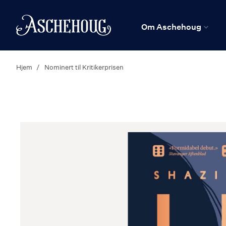
n
Hjem
Om Aschehoug
Hjem
Nominert til Kritikerprisen