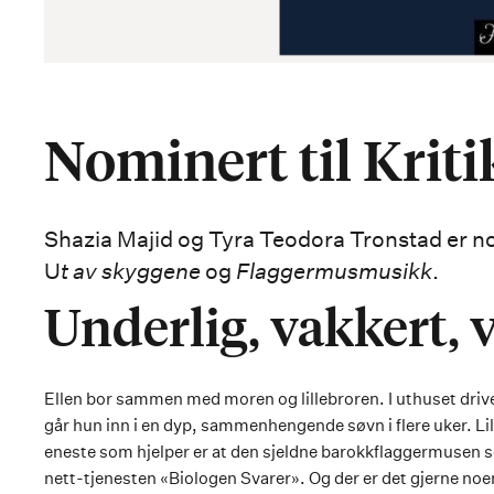
Nominert til Krit
Shazia Majid og Tyra Teodora Tronstad er nom
U
t av skyggene
og
Flaggermusmusikk
.
Underlig, vakkert, 
Ellen bor sammen med moren og lillebroren. I uthuset dri
går hun inn i en dyp, sammenhengende søvn i flere uker. Lill
eneste som hjelper er at den sjeldne barokkflaggermusen se
nett-tjenesten «Biologen Svarer». Og der er det gjerne noen