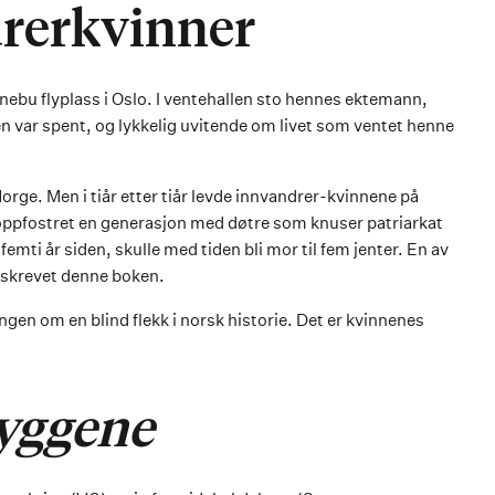
rerkvinner
nebu flyplass i Oslo. I ventehallen sto hennes ektemann,
n var spent, og lykkelig uvitende om livet som ventet henne
rge. Men i tiår etter tiår levde innvandrer-kvinnene på
 oppfostret en generasjon med døtre som knuser patriarkat
mti år siden, skulle med tiden bli mor til fem jenter. En av
 skrevet denne boken.
ngen om en blind flekk i norsk historie. Det er kvinnenes
kyggene