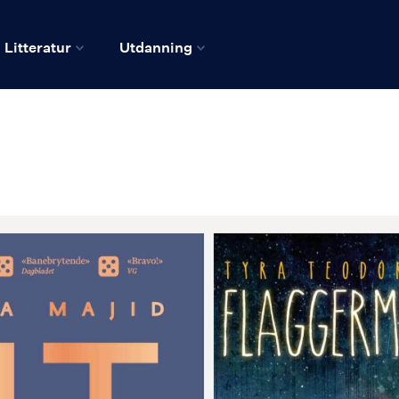
Litteratur
Utdanning