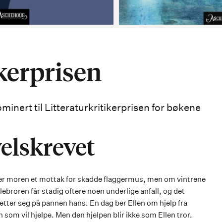
ikerprisen
inert til Litteraturkritikerprisen for bøkene
velskrevet
ver moren et mottak for skadde flaggermus, men om vintrene
ebroren får stadig oftere noen underlige anfall, og det
tter seg på pannen hans. En dag ber Ellen om hjelp fra
 som vil hjelpe. Men den hjelpen blir ikke som Ellen tror.