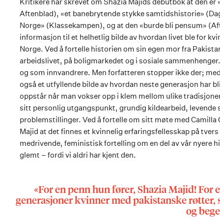
Kritikere har skrevet om Shazia Majids debutbok at den er
Aftenblad), «et banebrytende stykke samtidshistorie» (Dagb
Norge» (Klassekampen), og at den «burde bli pensum» (Afte
informasjon til et helhetlig bilde av hvordan livet ble for kv
Norge. Ved å fortelle historien om sin egen mor fra Pakist
arbeidslivet, på boligmarkedet og i sosiale sammenhenger.
og som innvandrere. Men forfatteren stopper ikke der; med
også et utfyllende bilde av hvordan neste generasjon har
oppstår når man vokser opp i klem mellom ulike tradisjone
sitt personlig utgangspunkt, grundig kildearbeid, levende 
problemstillinger. Ved å fortelle om sitt møte med Camilla C
Majid at det finnes et kvinnelig erfaringsfellesskap på tvers 
medrivende, feministisk fortelling om en del av vår nyere h
glemt – fordi vi aldri har kjent den.
«For en penn hun fører, Shazia Majid! For en
generasjoner kvinner med pakistanske røtter, så
og bege