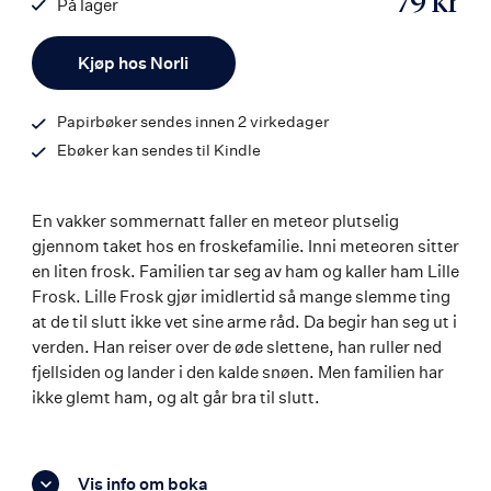
79 kr
På lager
ISBN
Antall
9788203367625
Kjøp hos Norli
Papirbøker sendes innen 2 virkedager
Ebøker kan sendes til Kindle
En vakker sommernatt faller en meteor plutselig
gjennom taket hos en froskefamilie. Inni meteoren sitter
en liten frosk. Familien tar seg av ham og kaller ham Lille
Frosk. Lille Frosk gjør imidlertid så mange slemme ting
at de til slutt ikke vet sine arme råd. Da begir han seg ut i
verden. Han reiser over de øde slettene, han ruller ned
fjellsiden og lander i den kalde snøen. Men familien har
ikke glemt ham, og alt går bra til slutt.
Vis info om boka