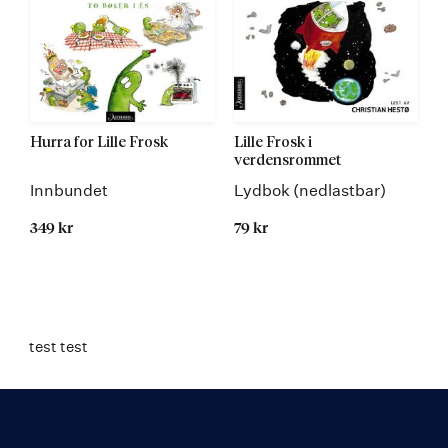
Hurra for Lille Frosk
Lille Frosk i
verdensrommet
Innbundet
Lydbok (nedlastbar)
349 kr
79 kr
test test