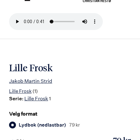
Bla
i
boken
Lille Frosk
Jakob Martin Strid
Lille Frosk
(1)
Serie:
Lille Frosk
1
Velg format
Lydbok (nedlastbar)
79 kr