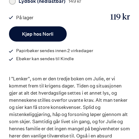
Lydbok (nedlastbar)
149 kr
119 kr
På lager
ISBN
Antall
9788203351617
Kjøp hos Norli
Papirbøker sendes innen 2 virkedager
Ebøker kan sendes til Kindle
I "Lenker", som er den tredje boken om Julie, er vi
kommet frem til krigens dager. Tiden og situasjonen
gjør at alt det hverdagslige settes i et annet lys, og
menneskene stilles overfor uvante krav. Alt man tenker
og sier kan få store konsekvenser. Splid og
mistenkeliggjøring, håp og forsoning løper gjennom alt
som skjer. Samtidig går livet sin gang, og for Julie og
hennes familie er det ingen mangel på begivenheter som
hører den vanlige tilværelse til. Også i en absurd