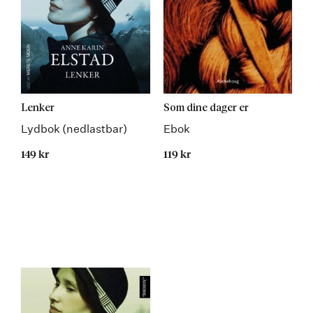
Lenker
Som dine dager er
Lydbok (nedlastbar)
Ebok
149 kr
119 kr