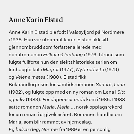
Anne Karin Elstad
Anne Karin Elstad ble født i Valsøyfjord på Nordmøre
i 1938. Hun var utdannet lærer. Elstad fikk sitt
gjennombrudd som forfatter allerede med
debutromanen
Folket på Innhaug
i 1976. I årene som
fulgte fullførte hun den slektshistoriske serien om
Innhaugfolket i
Magret
(1977),
Nytt rotfeste
(1979)
og
Veiene møtes
(1980). Elstad fikk
Bokhandlerprisen for samtidsromanen
Senere, Lena
(1982), og fulgte opp med en ny roman om Lena i
Sitt
eget liv
(1983).
For dagene er onde
kom i 1985. I 1988
satte romanen
Maria, Maria
... norsk opplagsrekord
for en roman i utgivelsesåret. Romanen handler om
Maria, som blir rammet av hjerneslag.
Eg helsar deg, Normør
fra 1989 er en personlig