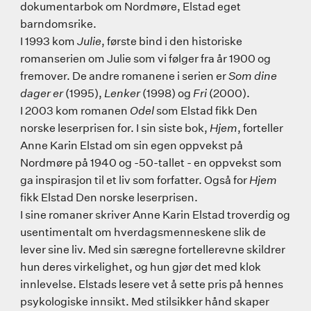
dokumentarbok om Nordmøre, Elstad eget
barndomsrike.
I 1993 kom
Julie
, første bind i den historiske
romanserien om Julie som vi følger fra år 1900 og
fremover. De andre romanene i serien er
Som dine
dager er
(1995),
Lenker
(1998) og
Fri
(2000).
I 2003 kom romanen
Odel
som Elstad fikk Den
norske leserprisen for. I sin siste bok,
Hjem
, forteller
Anne Karin Elstad om sin egen oppvekst på
Nordmøre på 1940 og -50-tallet - en oppvekst som
ga inspirasjon til et liv som forfatter. Også for
Hjem
fikk Elstad Den norske leserprisen.
I sine romaner skriver Anne Karin Elstad troverdig og
usentimentalt om hverdagsmenneskene slik de
lever sine liv. Med sin særegne fortellerevne skildrer
hun deres virkelighet, og hun gjør det med klok
innlevelse. Elstads lesere vet å sette pris på hennes
psykologiske innsikt. Med stilsikker hånd skaper