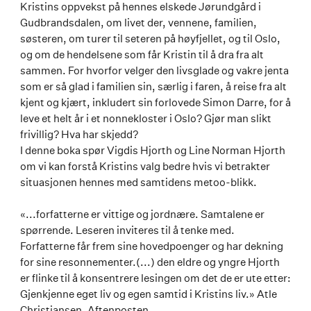
Kristins oppvekst på hennes elskede Jørundgård i
Gudbrandsdalen, om livet der, vennene, familien,
søsteren, om turer til seteren på høyfjellet, og til Oslo,
og om de hendelsene som får Kristin til å dra fra alt
sammen. For hvorfor velger den livsglade og vakre jenta
som er så glad i familien sin, særlig i faren, å reise fra alt
kjent og kjært, inkludert sin forlovede Simon Darre, for å
leve et helt år i et nonnekloster i Oslo? Gjør man slikt
frivillig? Hva har skjedd?
I denne boka spør Vigdis Hjorth og Line Norman Hjorth
om vi kan forstå Kristins valg bedre hvis vi betrakter
situasjonen hennes med samtidens metoo-blikk.
«...forfatterne er vittige og jordnære. Samtalene er
spørrende. Leseren inviteres til å tenke med.
Forfatterne får frem sine hovedpoenger og har dekning
for sine resonnementer.(...) den eldre og yngre Hjorth
er flinke til å konsentrere lesingen om det de er ute etter:
Gjenkjenne eget liv og egen samtid i Kristins liv.» Atle
Christiansen, Aftenposten