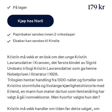
179 kr
På lager
ISBN
Antall
9788203379284
Kjøp hos Norli
Papirbøker sendes innen 2 virkedager
Ebøker kan sendes til Kindle
Kristin må vekk er en bok om den unge Kristin
Lavransdatter i Kransen, det første bindet av Sigrid
Undsets trilogi Kristin Lavransdatter som ga henne
Nobelprisen i litteratur i 1928.
Trilogien henter handling fra 1300-tallet og forteller om
Kristins stormfulle og livslange kjærlighetshistorie med
Erlend, en mann hun møter da hun som femtenåring har
valgt å gå i nonnekloster. Men hvorfor valgte hun det?
Kristin må vekk handler om tiden før dette valget, om