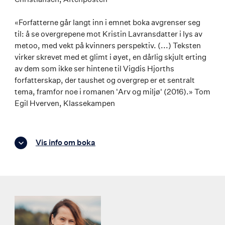
«Forfatterne går langt inn i emnet boka avgrenser seg
til: å se overgrepene mot Kristin Lavransdatter i lys av
metoo, med vekt på kvinners perspektiv. (...) Teksten
virker skrevet med et glimt i øyet, en dårlig skjult erting
av dem som ikke ser hintene til Vigdis Hjorths
forfatterskap, der taushet og overgrep er et sentralt
tema, framfor noe i romanen 'Arv og miljø' (2016).» Tom
Egil Hverven, Klassekampen
Vis info om boka