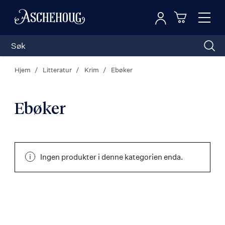
Logg inn
Toggl
n
Handleku
Nav
Hjem
Litteratur
Krim
Ebøker
Ebøker
Ingen produkter i denne kategorien enda.